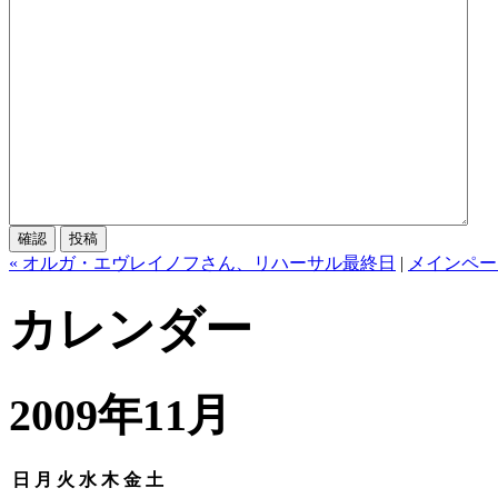
« オルガ・エヴレイノフさん、リハーサル最終日
|
メインペー
カレンダー
2009年11月
日
月
火
水
木
金
土