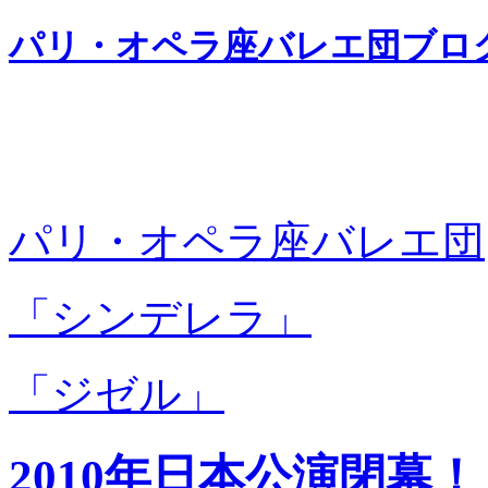
パリ・オペラ座バレエ団ブロ
パリ・オペラ座バレエ団
「シンデレラ」
「ジゼル」
2010年日本公演閉幕！