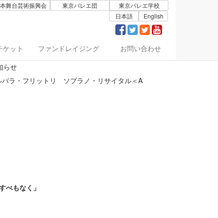
本舞台芸術振興会
東京バレエ団
東京バレエ学校
日本語
English
News List
チケット
ファンドレイジング
お問い合わせ
知らせ
バルバラ・フリットリ ソプラノ・リサイタル＜A
すべもなく」