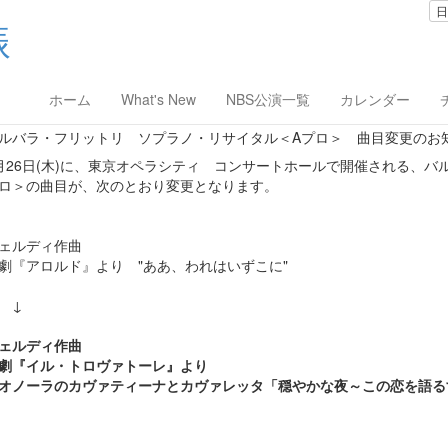
日
ホーム
What's New
NBS公演一覧
カレンダー
12/01/24
ルバラ・フリットリ ソプラノ・リサイタル＜Aプロ＞ 曲目変更のお
月26日(木)に、東京オペラシティ コンサートホールで開催される、
ロ＞の曲目が、次のとおり変更となります。
ェルディ作曲
劇『アロルド』より "ああ、われはいずこに"
↓
ェルディ作曲
劇『イル・トロヴァトーレ』より
オノーラのカヴァティーナとカヴァレッタ「穏やかな夜～この恋を語る