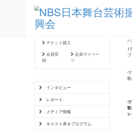
What's New
Webチケット
20
バ
チケット購入
1
会員登
会員マイペー
プ
録
ジ
ヴ
歌
インタビュー
レポート
ヴ
歌
メディア情報
レ
キャスト表＆プログラム