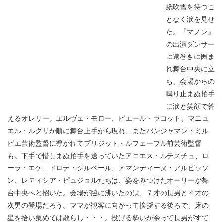
紙吹雪を待つこ
となく涙を見せ
た。『マノン』
の出演ダンサー
に遠巻きに囲ま
れ舞台中央に立
ち、会場からの
鳴り止まぬ拍手
に涙と笑顔で答
えるオレリー。エルヴェ・モロー、ピエール・ラコット、マニュ
エル・ルグリが順に舞台上手から現れ、またバンジャマン・ミル
ピエ芸術監督に導かれてブリジット・ルフェーブル前芸術監督
も。下手で惜しまぬ拍手を送っていたアニエス・ルテスチュ、ロ
ーラ・エケ、ドロテ・ジルベール、アマンディーヌ・アルビッソ
ン、レティシア・ピュジョルたちは、姿をみつけたオーリーが舞
台中央へと招いた。会場が脇に沸いたのは、７才の長男と４才の
次男の登場だろう。ママが観客に向かって挨拶する後ろで、床の
星を拾い集めては散らし・・・。投げる勢いが余って長男がすて