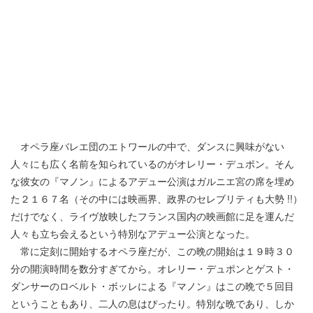
オペラ座バレエ団のエトワールの中で、ダンスに興味がない
人々にも広く名前を知られているのがオレリー・デュポン。そん
な彼女の『マノン』によるアデュー公演はガルニエ宮の席を埋め
た２１６７名（その中には映画界、政界のセレブリティも大勢 !!）
だけでなく、ライヴ放映したフランス国内の映画館に足を運んだ
人々も立ち会えるという特別なアデュー公演となった。
常に定刻に開始するオペラ座だが、この晩の開始は１９時３０
分の開演時間を数分すぎてから。オレリー・デュポンとゲスト・
ダンサーのロベルト・ボッレによる『マノン』はこの晩で５回目
ということもあり、二人の息はぴったり。特別な晩であり、しか