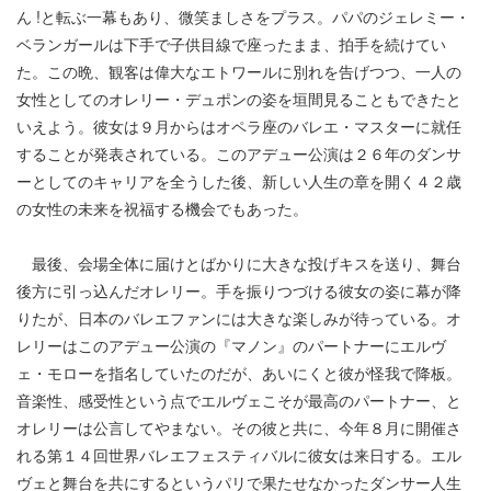
ん !と転ぶ一幕もあり、微笑ましさをプラス。パパのジェレミー・
ベランガールは下手で子供目線で座ったまま、拍手を続けてい
た。この晩、観客は偉大なエトワールに別れを告げつつ、一人の
女性としてのオレリー・デュポンの姿を垣間見ることもできたと
いえよう。彼女は９月からはオペラ座のバレエ・マスターに就任
することが発表されている。このアデュー公演は２６年のダンサ
ーとしてのキャリアを全うした後、新しい人生の章を開く４２歳
の女性の未来を祝福する機会でもあった。
最後、会場全体に届けとばかりに大きな投げキスを送り、舞台
後方に引っ込んだオレリー。手を振りつづける彼女の姿に幕が降
りたが、日本のバレエファンには大きな楽しみが待っている。オ
レリーはこのアデュー公演の『マノン』のパートナーにエルヴ
ェ・モローを指名していたのだが、あいにくと彼が怪我で降板。
音楽性、感受性という点でエルヴェこそが最高のパートナー、と
オレリーは公言してやまない。その彼と共に、今年８月に開催さ
れる第１４回世界バレエフェスティバルに彼女は来日する。エル
ヴェと舞台を共にするというパリで果たせなかったダンサー人生