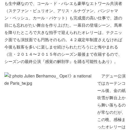
も生中継なので、コール・ド・バレエも豪華なエトワール共演者
（ステファン・ビュリオン、アリス・ルナヴァン、バンジャマ
ン・ペッシュ、カール・パケット）も完成度の高い仕事で、誰の
目にも忘れがたい舞台を作り上げた。一幕目の登場シーン、馬車
を降りたところで大きな拍手で迎えられたオレリーは、テクニッ
ク面でも演技面でも円熟そのもの。４２歳定年制度さえなければ
今後も観客を多いに楽しませ続けられただろうにと悔やまれる
（注・２０１４〜２０１５年のシーズン最後まで在籍するので、
シーズンの最終公演『感覚の解剖学』を踊る可能性もあり）。
アデュー公演
ではカーテンコ
ール後、金の紙
吹雪が舞台上か
ら舞い落ちるの
が常なのだが、
この晩、感極ま
ったオレリーは