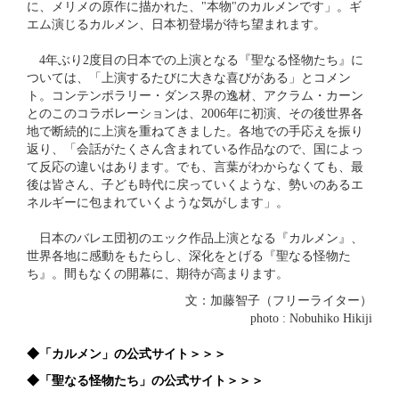
に、メリメの原作に描かれた、"本物"のカルメンです」。ギ
エム演じるカルメン、日本初登場が待ち望まれます。
4年ぶり2度目の日本での上演となる『聖なる怪物たち』に
ついては、「上演するたびに大きな喜びがある」とコメン
ト。コンテンポラリー・ダンス界の逸材、アクラム・カーン
とのこのコラボレーションは、2006年に初演、その後世界各
地で断続的に上演を重ねてきました。各地での手応えを振り
返り、「会話がたくさん含まれている作品なので、国によっ
て反応の違いはあります。でも、言葉がわからなくても、最
後は皆さん、子ども時代に戻っていくような、勢いのあるエ
ネルギーに包まれていくような気がします」。
日本のバレエ団初のエック作品上演となる『カルメン』、
世界各地に感動をもたらし、深化をとげる『聖なる怪物た
ち』。間もなくの開幕に、期待が高まります。
文：加藤智子（フリーライター）
photo : Nobuhiko Hikiji
◆「カルメン」の公式サイト＞＞＞
◆「聖なる怪物たち」の公式サイト＞＞＞