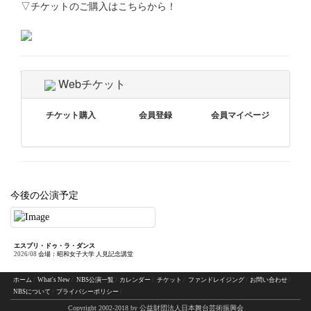
▽チケットのご購入はこちらから！
Tweet
Webチケット
チケット購入
会員登録
会員マイページ
今後の公演予定
エスプリ・ドゥ・ラ・ダンス
2026/08
会場：昭和女子大学 人見記念講堂
ホーム
What's New
NBS公演一覧
カレンダー
チケット
ファンドレイジング
お問い合わせ
NBSについて
プライバシーポリシー
Copyright 2002-2018 by 公益財団法人日本舞台芸術振興会