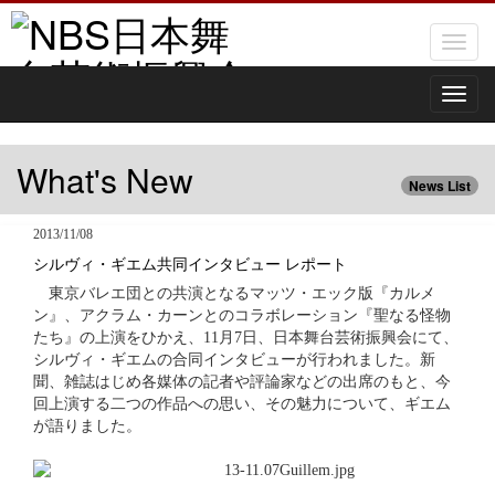
Toggl
naviga
Toggl
naviga
What's New
News List
2013/11/08
シルヴィ・ギエム共同インタビュー レポート
東京バレエ団との共演となるマッツ・エック版『カルメ
ン』、アクラム・カーンとのコラボレーション『聖なる怪物
たち』の上演をひかえ、11月7日、日本舞台芸術振興会にて、
シルヴィ・ギエムの合同インタビューが行われました。新
聞、雑誌はじめ各媒体の記者や評論家などの出席のもと、今
回上演する二つの作品への思い、その魅力について、ギエム
が語りました。