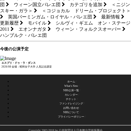
団
ウィーン国立バレエ団
カテゴリを追加
＜ニジン
スキー・ガラ＞
＜コジョカル ドリーム・プロジェクト＞
英国バーミンガム・ロイヤル・バレエ団
最新情報
更新履歴
モバイル
シルヴィ・ギエム オン・ステージ
2011
エオンナガタ
ウィーン・フォルクスオーパー
ハンブルク・バレエ団
今後の公演予定
エスプリ・ドゥ・ラ・ダンス
2026/08
会場：昭和女子大学 人見記念講堂
ホーム
What's New
NBS公演一覧
カレンダー
チケット
ファンドレイジング
お問い合わせ
NBSについて
プライバシーポリシー
Copyright 2002-2018 by 公益財団法人日本舞台芸術振興会