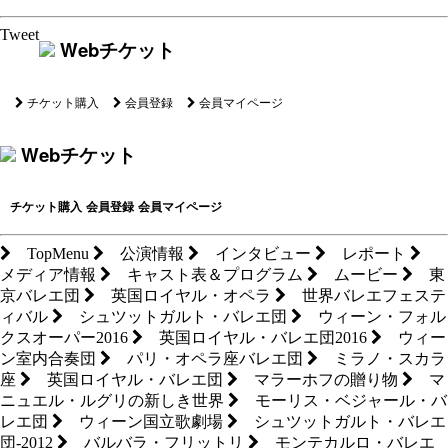
Tweet
Webチケット
チケット購入
会員登録
会員マイページ
Webチケット
チケット購入
会員登録
会員マイページ
TopMenu
公演情報
インタビュー
レポート
メディア情報
キャスト表＆プログラム
ムービー
東
京バレエ団
英国ロイヤル・オペラ
世界バレエフェステ
ィバル
シュツットガルト・バレエ団
ウィーン・フォル
クスオーパー2016
英国ロイヤル・バレエ団2016
ウィー
ン室内合奏団
パリ・オペラ座バレエ団
ミラノ・スカラ
座
英国ロイヤル・バレエ団
マラーホフの贈り物
マ
ニュエル・ルグリの新しき世界
モーリス・ベジャール・バ
レエ団
ウィーン国立歌劇場
シュツットガルト・バレエ
団-2012
バルバラ・フリットリ
モンテカルロ・バレエ