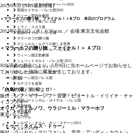
ウィーン・フォルクスオーパー2016
2013/05/22
[
NBS最新情報
]
英国ロイヤル・バレエ団2016
ウィーン室内合奏団
＜マラーホフの贈り物 ファイナル！＞Aプロ 本日のプログラム
パリ・オペラ座バレエ団
ミラノ・スカラ座
2013年5月22日（水）6:30 p.m. ／ 会場:東京文化会館
英国ロイヤル・バレエ団
マラーホフの贈り物
マニュエル・ルグリの新しき世界
＜マラーホフの贈り物 ファイナル！＞ Ａプロ
モーリス・ベジャール・バレエ団
ウィーン国立歌劇場
シュツットガルト・バレエ団-2012
※出演者の都合により、5月9日に当ホームページでお知らせし
バルバラ・フリットリ
ておりました演目に変更が生じております。
モンテカルロ・バレエ団
>>>詳細
ウィーン国立バレエ団
カテゴリを追加
「白鳥の湖」
第2幕より
＜ニジンスキー・ガラ＞
＜コジョカル ドリーム・プロジェクト＞
振付：レフ・イワーノフ 音楽：ピョートル・イリイチ・チャ
英国バーミンガム・ロイヤル・バレエ団
イコフスキー
最新情報
オリガ・スミルノワ、ウラジーミル・マラーホフ
更新履歴
東京バレエ団
モバイル
シルヴィ・ギエム オン・ステージ2011
「トゥー・タイムス・トゥー」
エオンナガタ
振付：ラッセル・マリファント 音楽：アンディ・カウトン