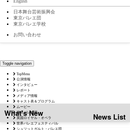
English
日本舞台芸術振興会
東京バレエ団
東京バレエ学校
お問い合わせ
Toggle navigation
TopMenu
公演情報
インタビュー
レポート
メディア情報
キャスト表＆プログラム
ムービー
What's New
東京バレエ団
News List
英国ロイヤル・オペラ
世界バレエフェスティバル
シュツットガルト・バレエ団