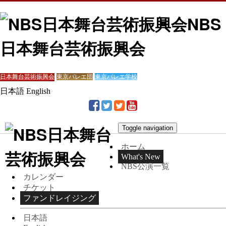
NBS
日本舞台芸術振興会
日本舞台芸術振興会
東京バレエ団
東京バレエ学校
日本語
English
Toggle navigation
ホーム
What's New
NBS公演一覧
カレンダー
チケット
ファンドレイジング
日本語