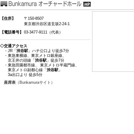
【住所】
〒150-8507
東京都渋谷区道玄坂2-24-1
【電話番号】
03-3477-9111（代表）
◇交通アクセス
・JR「
渋谷駅
」ハチ公口より徒歩7分
・東急東横線、東京メトロ銀座線、
京王井の頭線「
渋谷駅
」徒歩7分
・東急田園都市線、 東京メトロ半蔵門線、
東京メトロ副都心線「
渋谷駅
」
3a出口より 徒歩5分
座席表
（Bunkamuraサイト）