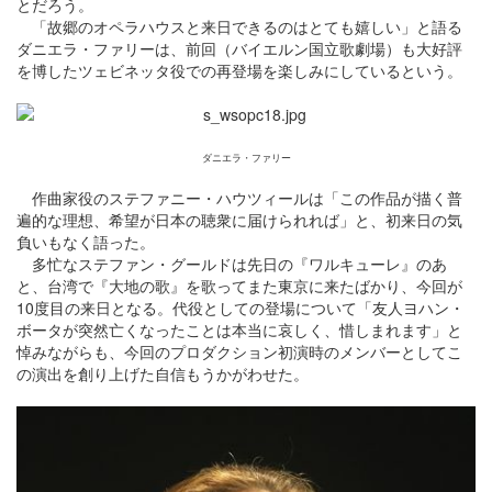
とだろう。
「故郷のオペラハウスと来日できるのはとても嬉しい」と語る
ダニエラ・ファリーは、前回（バイエルン国立歌劇場）も大好評
を博したツェビネッタ役での再登場を楽しみにしているという。
ダニエラ・ファリー
作曲家役のステファニー・ハウツィールは「この作品が描く普
遍的な理想、希望が日本の聴衆に届けられれば」と、初来日の気
負いもなく語った。
多忙なステファン・グールドは先日の『ワルキューレ』のあ
と、台湾で『大地の歌』を歌ってまた東京に来たばかり、今回が
10度目の来日となる。代役としての登場について「友人ヨハン・
ボータが突然亡くなったことは本当に哀しく、惜しまれます」と
悼みながらも、今回のプロダクション初演時のメンバーとしてこ
の演出を創り上げた自信もうかがわせた。