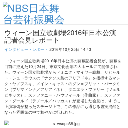
ウィーン国立歌劇場2016年日本公演
記者会見レポート
インタビュー・レポート
2016年10月25日 14:43
ウィーン国立歌劇場2016年日本公演の開幕記者会見が、開幕を
目前に控えた10月24日、東京文化会館の大ホールにて開催され
た。ウィーン国立歌劇場からドミニク・マイヤー総裁、リヒャル
ト・シュトラウスの『ナクソス島のアリアドネ』を指揮するマレ
ク・ヤノフスキ、メイン・キャストのグン＝ブリット・バークミ
ン（プリマドンナ／アリアドネ）、ダニエラ・ファリー（ツェル
ビネッタ）、ステファニー・ハウツィール（作曲家）、ステファ
ン・グールド（テノール／バッカス）が登場した会見は、すでに
上演準備が整ったステージ上で、この作品にも通じる虚実混然と
なった雰囲気の中で和やかに行われた。