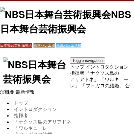
NBS
日本舞台芸術振興会
日本舞台芸術振興会
東京バレエ団
東京バレエ学校
Toggle navigation
トップ
イントロダクション
指揮者
「ナクソス島の
アリアドネ」
「ワルキュー
レ」
「フィガロの結婚」
公
演概要
最新情報
トップ
イントロダクション
指揮者
「ナクソス島のアリアドネ」
「ワルキューレ」