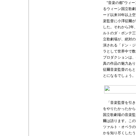
“音楽の都”ウィー
るウィーン国立歌劇
ード以来10年以上
楽監督に小澤征爾が就
した。それから2年
ルトのダ・ポンテ三
立歌劇場が、絶対の
演される「ドン・ジ
ラとして世界中で数
プロダクションは、
真の作品の魅力あり
征爾音楽監督のもと
とになるでしょう。
「音楽監督を引き
をやりたかったから
国立歌劇場の音楽監
爾は語ります。この
ツァルト・オペラの
かを知り尽くしたう