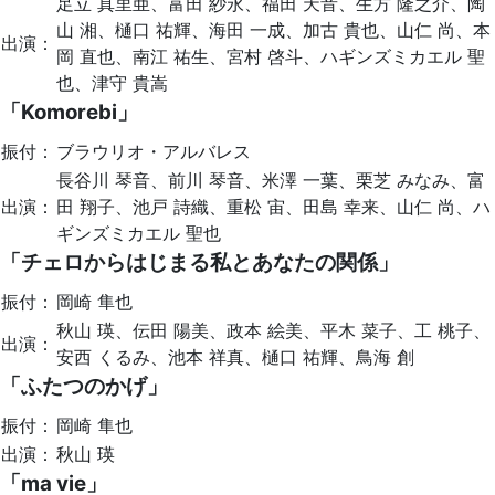
足立 真里亜、富田 紗永、福田 天音、生方 隆之介、陶
山 湘、樋口 祐輝、海田 一成、加古 貴也、山仁 尚、本
出演：
岡 直也、南江 祐生、宮村 啓斗、ハギンズミカエル 聖
也、津守 貴嵩
「Komorebi」
振付：
ブラウリオ・アルバレス
長谷川 琴音、前川 琴音、米澤 一葉、栗芝 みなみ、富
出演：
田 翔子、池戸 詩織、重松 宙、田島 幸来、山仁 尚、ハ
ギンズミカエル 聖也
「チェロからはじまる私とあなたの関係」
振付：
岡崎 隼也
秋山 瑛、伝田 陽美、政本 絵美、平木 菜子、工 桃子、
出演：
安西 くるみ、池本 祥真、樋口 祐輝、鳥海 創
「ふたつのかげ」
振付：
岡崎 隼也
出演：
秋山 瑛
「ma vie」