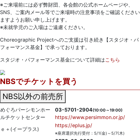
※ご来場前には必ず弊財団、各会館の公式ホームページや、
SNS、ご案内メール等でご来場時の注意事項をご確認ください
ますようお願い申し上げます。
※未就学児のご入場はご遠慮ください。
Choreographic Projectへのご支援は引き続き【スタジオ・パ
フォーマンス基金】で承っております。
スタジオ・パフォーマンス基金について詳細は
こちら
NBSでチケットを買う
NBS以外の前売所
めぐろパーシモンホー
03-5701-2904
(10:00～19:00)
ルチケットセンター
https://www.persimmon.or.jp/
https://eplus.jp/
ｅ＋
(イープラス)
※座席選択先行受付：5/1(金)～5/7(木)