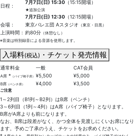
7月7日(日) 15:30
（15:15開場）
日程：
★追加公演
7月7日(日) 12:30
（12:15開場）
会場：
東京バレエ団 Aスタジオ
（東京・目黒）
上演時間：
約80分
（休憩なし）
※音楽は特別録音による音源を使用します。
入場料
・チケット発売情報
(税込)
通常料金
一般
CAT会員
*
¥5,500
¥5,000
A席
（パイプ椅子席）
¥4,000
¥3,500
B席
（ベンチ席）
ご注意
1～2列目（B1列～B2列）はB席（ベンチ）
3～6列目（1列～4列）はA席（パイプ椅子）となります。
B席がA席よりも前になります。
なお、B席は段差がなく、かつ全体を見渡しにくいお席になり
ます。予めご了承のうえ、チケットをお求めください。
*