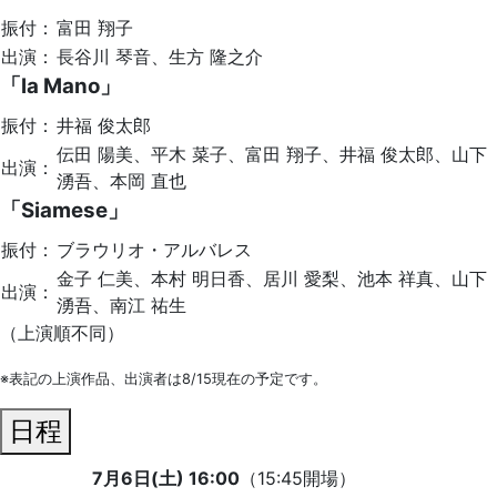
振付：
富田 翔子
出演：
長谷川 琴音、生方 隆之介
「la Mano」
振付：
井福 俊太郎
伝田 陽美、平木 菜子、富田 翔子、井福 俊太郎、山下
出演：
湧吾、本岡 直也
「Siamese」
振付：
ブラウリオ・アルバレス
金子 仁美、本村 明日香、居川 愛梨、池本 祥真、山下
出演：
湧吾、南江 祐生
（上演順不同）
※表記の上演作品、出演者は8/15現在の予定です。
日程
7月6日(土) 16:00
（15:45開場）