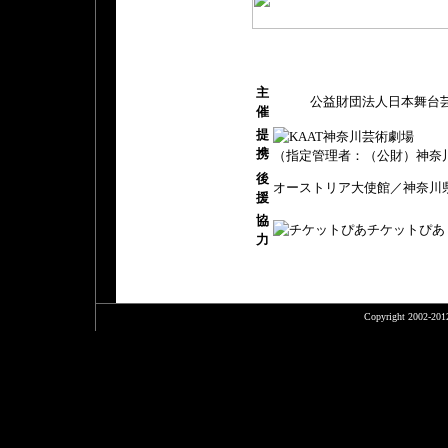
主
公益財団法人日本舞台
催
提
携
（指定管理者：（公財）神奈
後
オーストリア大使館／神奈川
援
協
チケットぴあ
力
Copyright 20