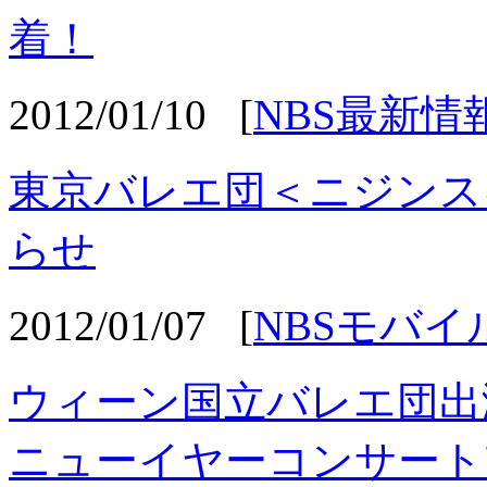
着！
2012/01/10
[
NBS最新情
東京バレエ団＜ニジンス
らせ
2012/01/07
[
NBSモバイ
ウィーン国立バレエ団
ニューイヤーコンサート