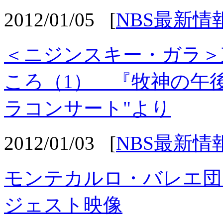
2012/01/05
[
NBS最新情
＜ニジンスキー・ガラ＞
ころ（1） 『牧神の午後
ラコンサート"より
2012/01/03
[
NBS最新情
モンテカルロ・バレエ団
ジェスト映像