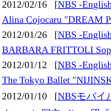
2012/02/16
[
NBS -English
Alina Cojocaru "DREAM 
2012/01/26
[
NBS -English
BARBARA FRITTOLI Sopra
2012/01/12
[
NBS -English
The Tokyo Ballet "NIJ
2012/01/10
[
NBSモバイ