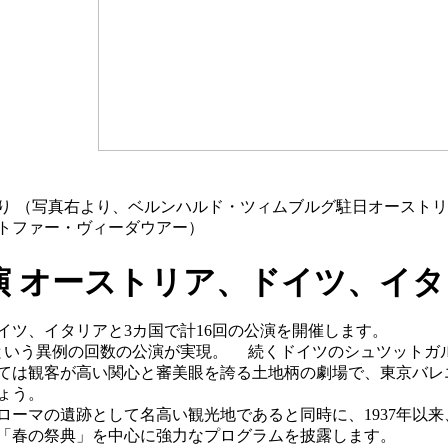
り （写真右より、ベルンハルド・ツィムブルグ駐日オーストリ
トファー・ヴィーダウアー）
演 オーストリア、ドイツ、イ
ツ、イタリアと3カ国で計16回の公演を開催します。
いう異例の回数の公演が実現。 続くドイツのシュツットガルト
ては観客が高い関心と審美眼を誇る土地柄の劇場で、東京バレ
ょう。
ーマの遺跡として名高い観光地であると同時に、1937年以
「春の祭典」を中心に強力なプログラムを披露します。