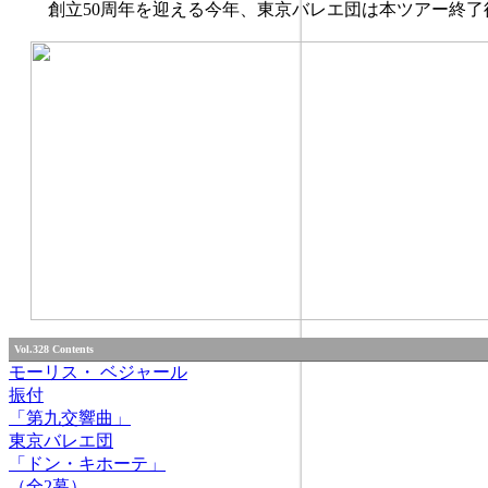
創立50周年を迎える今年、東京バレエ団は本ツアー終了後に
Vol.328 Contents
モーリス・ ベジャール
振付
「第九交響曲」
東京バレエ団
「ドン・キホーテ」
（全2幕）