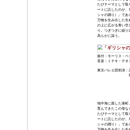
たびテーマとして取
ートに託したのが、
シャの踊り）」であ
万物を生み出した生
の上に広がる青い空
り。つぎつぎに繰り
高らかに謳う。
振付：モーリス・ベ
音楽：ミテキ・テオ
東京バレエ団初演：
地中海に面した港町
育んできたこの母な
たびテーマとして取
ートに託したのが、
シャの踊り）」であ
万物を生み出した生