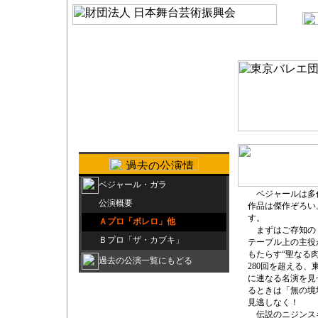
ベジャール・ガラ
ベジャールは多作
公演概要
作品は傑作ぞろい
す。
Ａプロ「ボレロ」他
まずはご存知の「
Ｂプロ「ザ・カブキ」
テーブル上の主役
もたらす“聖なる
過去の公演一覧にもどる
280回を超える
に連なる名演を見
るときは「無の境
見逃しなく！
伝説のニジンスキ