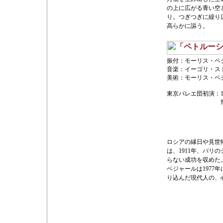
の上に広がる青い空
り。つぎつぎに繰り
高らかに謳う。
振付：モーリス・ベ
音楽：イーゴリ・ス
美術：モーリス・ベ
東京バレエ団初演：
ロシアの縁日や見世
は、1911年、パ
らない成功を収めた
ベジャールは197
り込んだ現代人の、