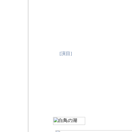
7月31日（火）福岡
福岡サンパレ
092-852-5507
8月3日（金 ）沖縄
沖縄コンベン
098-860-3588
8月4日（土） 沖縄
沖縄コンベン
098-860-3588
[演目]
☆：
「タランテラ」「小さな死」
ル」「白鳥の湖」（黒鳥のパ
ィ-パ・ド・ドゥ」「アベル
キー・パ・ド・ドゥ」「オネ
★：
「タランテラ」「小さな死」
ル」「ジュエルズ」より“ダ
「白鳥の湖」（黒鳥のパ・ド
ー・パ・ド・ドゥ」「オネー