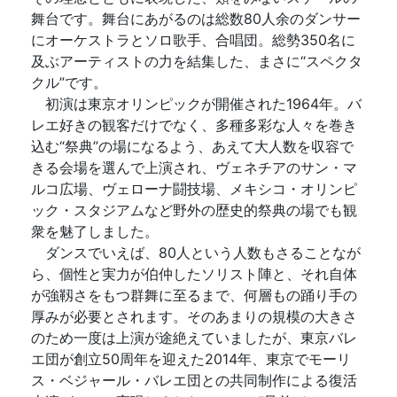
舞台です。舞台にあがるのは総数80人余のダンサー
にオーケストラとソロ歌手、合唱団。総勢350名に
及ぶアーティストの力を結集した、まさに“スペクタ
クル”です。
初演は東京オリンピックが開催された1964年。バ
レエ好きの観客だけでなく、多種多彩な人々を巻き
込む“祭典”の場になるよう、あえて大人数を収容で
きる会場を選んで上演され、ヴェネチアのサン・マ
ルコ広場、ヴェローナ闘技場、メキシコ・オリンピ
ック・スタジアムなど野外の歴史的祭典の場でも観
衆を魅了しました。
ダンスでいえば、80人という人数もさることなが
ら、個性と実力が伯仲したソリスト陣と、それ自体
が強靱さをもつ群舞に至るまで、何層もの踊り手の
厚みが必要とされます。そのあまりの規模の大きさ
のため一度は上演が途絶えていましたが、東京バレ
エ団が創立50周年を迎えた2014年、東京でモーリ
ス・ベジャール・バレエ団との共同制作による復活