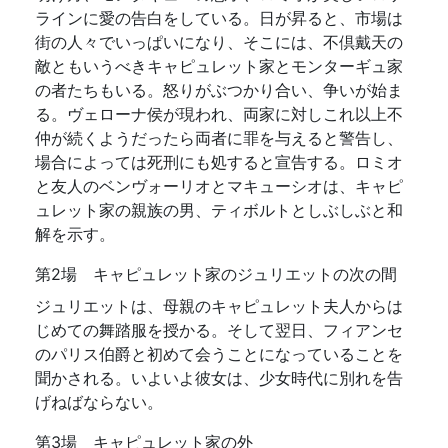
ラインに愛の告白をしている。日が昇ると、市場は
街の人々でいっぱいになり、そこには、不倶戴天の
敵ともいうべきキャピュレット家とモンターギュ家
の者たちもいる。怒りがぶつかり合い、争いが始ま
る。ヴェローナ侯が現われ、両家に対しこれ以上不
仲が続くようだったら両者に罪を与えると警告し、
場合によっては死刑にも処すると宣告する。ロミオ
と友人のベンヴォーリオとマキューシオは、キャピ
ュレット家の親族の男、ティボルトとしぶしぶと和
解を示す。
第2場 キャピュレット家のジュリエットの次の間
ジュリエットは、母親のキャピュレット夫人からは
じめての舞踏服を授かる。そして翌日、フィアンセ
のパリス伯爵と初めて会うことになっていることを
聞かされる。いよいよ彼女は、少女時代に別れを告
げねばならない。
第3場 キャピュレット家の外