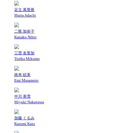
足立 真里亜
Maria Adachi
二瓶 加奈子
Kanako Nihei
三雲 友里加
Yurika Mikumo
政本 絵美
Emi Masamoto
中川 美雪
Miyuki Nakagawa
加藤 くるみ
Kurumi Kato