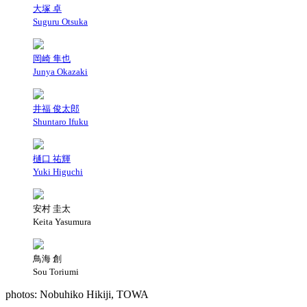
大塚 卓
Suguru Otsuka
岡崎 隼也
Junya Okazaki
井福 俊太郎
Shuntaro Ifuku
樋口 祐輝
Yuki Higuchi
安村 圭太
Keita Yasumura
鳥海 創
Sou Toriumi
photos: Nobuhiko Hikiji, TOWA