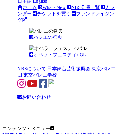
日本語
English
ホーム
What's New
NBS公演一覧
カレ
ンダー
チケットを買う
ファンドレイジン
グ
バレエの祭典
オペラ・フェスティバル
NBSについて
日本舞台芸術振興会
東京バレエ
団
東京バレエ学校
お問い合わせ
コンテンツ・メニュー