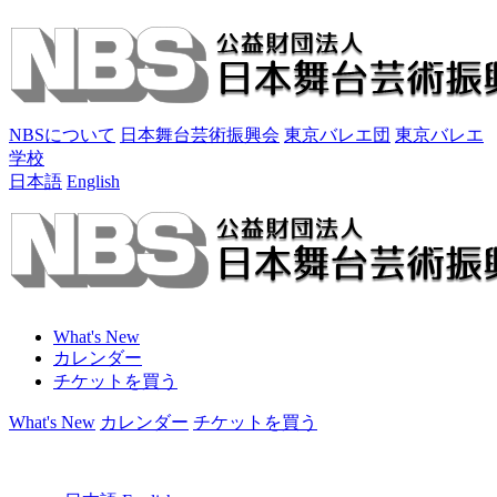
NBSについて
日本舞台芸術振興会
東京バレエ団
東京バレエ
学校
日本語
English
What's New
カレンダー
チケットを買う
What's New
カレンダー
チケットを買う