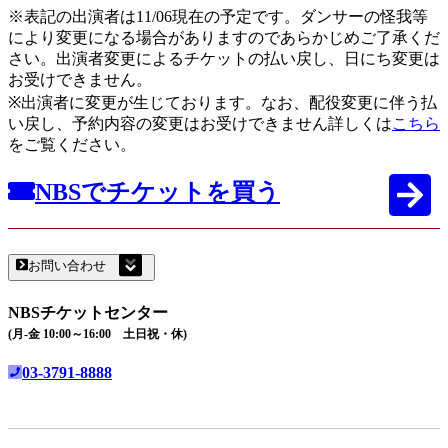
※表記の出演者は11/06現在の予定です。ダンサーの怪我等
により変更になる場合がありますのであらかじめご了承くだ
さい。出演者変更によるチケットの払い戻し、日にち変更は
お受けできません。
※出演者に変更が生じております。なお、配役変更に伴う払
い戻し、予約内容の変更はお受けできません詳しくは
こちら
をご覧ください。
NBSでチケットを買う
お問い合わせ
NBSチケットセンター
(月-金 10:00～16:00 土日祝・休)
03-3791-8888