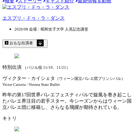
概要
ストーリー
キャスト紹介
最新情報＆動画
エスプリ・ドゥ・ラ・ダンス
2026/08 会場：昭和女子大学 人見記念講堂
おもな出演者
特別出演
（バジル役 11/19、11/21）
ヴィクター・カイシェタ
（ウィーン国立バレエ団プリンシパル）
Victor Caixeta –Vienna State Ballet
昨年の第17回世界バレエフェスティバルで旋風を巻き起こし
たバレエ界注目の若手スター。今シーズンからはウィーン国
立バレエ団に移籍し、さらなる飛躍が期待されている。
キトリ