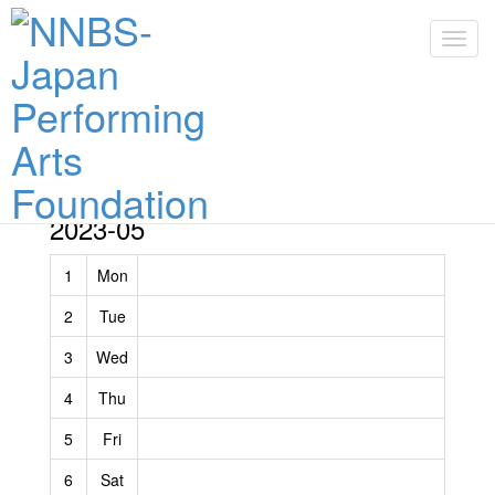
Toggl
navig
Toggl
navig
2026-08
2026-09
2026-10
2026-11
2026-12
2023-05
1
Mon
2
Tue
3
Wed
4
Thu
5
Fri
6
Sat