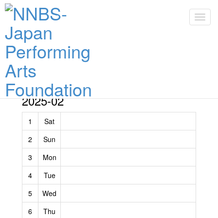
Toggl
Toggl
2026-08
2026-09
2026-10
2026-11
2026-12
2025-02
1
Sat
2
Sun
3
Mon
4
Tue
5
Wed
6
Thu