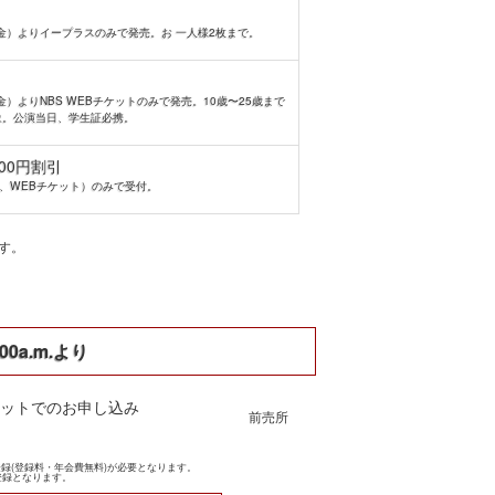
（金）よりイープラスのみで発売。お 一人様2枚まで。
（金）よりNBS WEBチケットのみで発売。10歳〜25歳まで
象。公演当日、学生証必携。
000円割引
話、WEBチケット）のみで受付。
す。
00a.m.より
ットでのお申し込み
前売所
録(登録料・年会費無料)が必要となります。
登録となります。