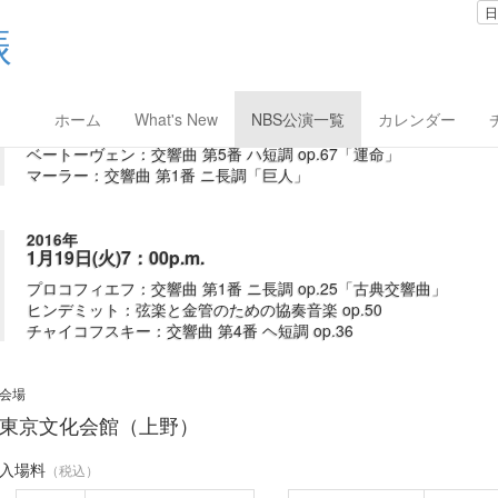
日
演概要
2016年
ホーム
What's New
NBS公演一覧
カレンダー
1月18日(月)7：00p.m.
ベートーヴェン：交響曲 第5番 ハ短調 op.67「運命」
マーラー：交響曲 第1番 ニ長調「巨人」
2016年
1月19日(火)7：00p.m.
プロコフィエフ：交響曲 第1番 ニ長調 op.25「古典交響曲」
ヒンデミット：弦楽と金管のための協奏音楽 op.50
チャイコフスキー：交響曲 第4番 ヘ短調 op.36
会場
東京文化会館（上野）
入場料
（税込）