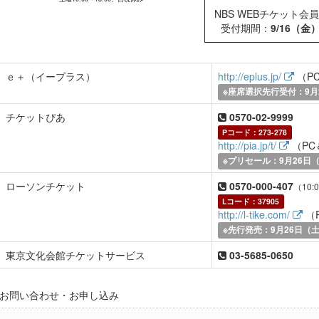
NBS WEBチケット
受付期間：
9/16（金
ｅ＋（イープラス）
http://eplus.jp/
（P
※座席選択先行受付：9月
チケットぴあ
0570-02-9999
Pコード：273-278
http://pia.jp/t/
（PC
※プリセール：9月26日
ローソンチケット
0570-000-407
（10:0
Lコード：37905
http://l-tike.com/
（
※先行発売：9月26日（
東京文化会館チケットサービス
03-5685-0650
お問い合わせ・お申し込み