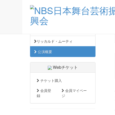
公
トップ
イントロダクション
解説
リッカルド・ムーティ
公演概要
Webチケット
チケット購入
会員登
会員マイペー
録
ジ