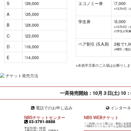
S
\39,000
エコノミー券
\7,000
※12月4日
A
\35,000
学生券
\5,000
B
\28,000
※12月4日
の学生が対
C
\22,000
ペア割引 (S,A,B)
2枚で1,
D
\16,000
※NBS（電
E
\14,000
※未就学児童のご入場はお断りしま
チケット発売方法
一斉発売開始：
10月３日(土) 10：
電話でのお申し込み
インターネ
NBSチケットセンター
NBS WEBチケット
03-3791-8888
＊ご利用いただく際には、事前に会員登
＊NBSチケットセンターとは別の会員
平日10:00～18:00
土曜10:00～13:00、日祝休み