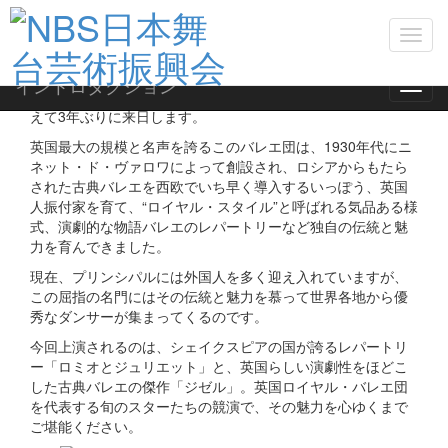
“ロイヤル”の名のもとに世界中から逸材がそろう。
Toggl
これぞ魅惑のスター陣！
navig
正統で気品あるスタイルと演劇的なバレエの伝統で世界的な
イントロダクション
Toggl
人気を誇る英国ロイヤル・バレエ団が、旬のスターたちを揃
navig
えて3年ぶりに来日します。
英国最大の規模と名声を誇るこのバレエ団は、1930年代にニ
ネット・ド・ヴァロワによって創設され、ロシアからもたら
された古典バレエを西欧でいち早く導入するいっぽう、英国
人振付家を育て、“ロイヤル・スタイル”と呼ばれる気品ある様
式、演劇的な物語バレエのレパートリーなど独自の伝統と魅
力を育んできました。
現在、プリンシパルには外国人を多く迎え入れていますが、
この屈指の名門にはその伝統と魅力を慕って世界各地から優
秀なダンサーが集まってくるのです。
今回上演されるのは、シェイクスピアの国が誇るレパートリ
ー「ロミオとジュリエット」と、英国らしい演劇性をほどこ
した古典バレエの傑作「ジゼル」。英国ロイヤル・バレエ団
を代表する旬のスターたちの競演で、その魅力を心ゆくまで
ご堪能ください。