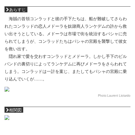
あらすじ
海賊の首領コンラッドと彼の手下たちは、船が難破してさらわ
れたコンラッドの恋人メドーラを奴隷商人ランケデムの許から救
い出そうとしている。メドーラは市場で街を統治するパシャに売
られてしまうが、コンラッドたちはパシャの宮殿を襲撃して彼女
を救い出す。
隠れ家で愛を交わすコンラッドとメドーラ。しかし手下のビル
バンドの裏切りによってランケデムに再びメドーラをさらわれて
しまう。コンラッドは一計を案じ、またしてもパシャの宮殿に乗
り込んでいくが……。
Photo:Laurent Liotardo
相関図