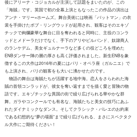
後にアリーナ・コジョカルが主演して話題をまいたのが、この
「海賊」です。英国で初の全幕上演ともなったこの作品の演出は
アンナ・マリー=ホームズ。舞台美術には映画「バットマン」の衣
裳を手掛けたボブ・リングウッドが起用され、観客はそのエキゾ
チックで絢爛豪華な舞台に目を奪われると同時に、主役のコンラ
ッドとメドーラだけでなく、手下のアリやビルバンド、奴隷商人
のランケデム、美女ギュルナーラなど多くの役どころを埋めた
ENBダンサー陣の層の厚さも高く評価されました。新生ENBを象
徴するこの大作は2016年の夏にはパリ・オペラ座（ガルニエ）で
も上演され、パリの観客をも大いに沸かせたのです。
物語の舞台は海賊たちが活躍する地中海。恋人をさらわれた海
賊の首領コンラッドが、彼女を奪い返すまでを描く愛と冒険の物
語です。エキゾチックな異国の街で繰り広げられる華やかな群
舞。ガラやコンクールでも有名な、海賊たちと美女の技巧にあふ
れたダイナミックなダンス。そしてクラシック・バレエのお約束
である幻想的な“夢の場面”まで繰り広げられる、まさにスペクタク
ル大作にご期待ください！