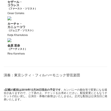
セザール・
コラレス
（ファースト・ソリスト）
Cesar Corrales
カーチャ・
カニューコワ
（ジュニア・ソリスト）
Katja Khaniukova
金原 里奈
（アーティスト）
Rina Kanehara
演奏：東京シティ・フィルハーモニック管弦楽団
※
。カンパニーの都合等で変更になる場
記載の配役は2016年12月26日現在の予定です
合がありますので、ご了承の上、チケットをお求めください。配役変更にともなうチ
ケットの払い戻し、公演日・券種の振替はいたしません。正式な配役は公演当日に発
表いたします。