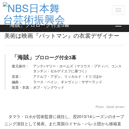
Toggl
navig
パリ・オペラ座をも沸かせた新生ENBの成功
「海賊」プロローグ付全3幕
Toggl
作！
navig
美術は映画『バットマン』の衣裳デザイナー
「海賊」
プロローグ付全3幕
復元振付：
アンナ=マリー・ホームズ（マリウス・プティパ、コンス
タンチン・セルゲイエフに基づく）
音楽：
アドルフ・アダン、リッカルド・ドリゴほか
編曲：
ラース・ペイン、ギャヴィン・サザーランド
装置・衣裳：
ボブ・リングウッド
Photo：David Jensen
タマラ・ロホが芸術監督に就任し、翌2013/14シーズンのオープ
ニング演目として発表。また英国ロイヤル・バレエ団から移籍直