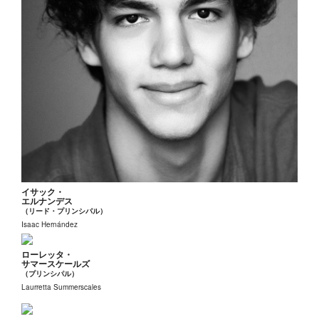
イサック・
エルナンデス
（リード・プリンシパル）
Isaac Hernández
ローレッタ・
サマースケールズ
（プリンシパル）
Laurretta Summerscales