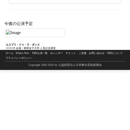
今後の公演予定
エスプリ・ドゥ・ラ・ダンス
2026/08
会場：昭和女子大学 人見記念講堂
ホーム
What's New
NBS公演一覧
カレンダー
チケット
ご支援
お問い合わせ
NBSについて
プライバシーポリシー
Copyright 2002-
2026 by 公益財団法人日本舞台芸術振興会