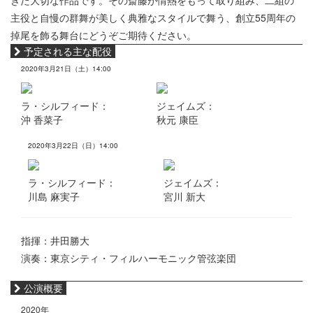
きた大切な作品です。その斎藤が情熱をもって取り組み、二組の
主役と自慢の群舞が美しく典雅なスタイルで舞う、創立55周年の
掉尾を飾る舞台にどうぞご期待ください。
予定される主な配役
2020年3月21日（土）14:00
ラ・シルフィード：
ジェイムズ：
沖 香菜子
秋元 康臣
2020年3月22日（日）14:00
ラ・シルフィード：
ジェイムズ：
川島 麻実子
宮川 新大
指揮：井田勝大
演奏：東京シティ・フィルハーモニック管弦楽団
公演概要
2020年