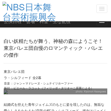
Toggl
navig
公演日程・会場・料金・主な配役
公演日程・会場・料金・主な配役
Toggl
navig
白い妖精たちが舞う、神秘の森にようこそ！
東京バレエ団自慢のロマンティック・バレエ
の傑作
東京バレエ団
ラ・シルフィード
全2幕
音楽
：ジャン＝マドレーヌ・シュナイツホーファー
振付
：ピエール・ラコット（フィリッポ・タリオーニ原案による）
photo: Kiyonori Hasegawa
結婚式を控えた青年ジェイムズのもとに姿を現したのは、無垢な
愛らしさをたたえた“空気の精”ラ・シルフィード。彼女はジェイム