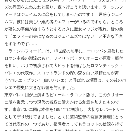
ズの周囲をふわふわと回り、森へ行こうと誘います。ラ・シルフ
ィードはジェイムズに恋をしてしまったのです！ 戸惑うジェイ
ムズ。彼には美しい婚約者のエフィーがいるのですから。ところ
が婚礼の準備が始まろうとするときに魔女マッジが現れ、皆の前
で「エフィーの夫になるのはジェイムズではない」と不吉な予言
をするのです……。
「ラ・シルフィード」は、19世紀の前半にヨーロッパを席巻した
ロマン主義の潮流のもと、フィリッポ・タリオーニが原案・振付
を担い、パリで初演されて大ヒットを飛ばしたロマンティック・
バレエの代表作。スコットランドの深い森を白い妖精たちが舞
う“バレエ・ブラン”（白いバレエ）と呼ばれる場面は、その後のバ
レエの歴史に大きな影響を与えました。
東京バレエ団が上演するピエール・ラコット版は、このタリオー
ニ版を復元しつつ現代の観客に訴えかける創意を加えたもので
す。東京バレエ団は本作を1984年に初演し、大切なレパートリー
として守り続けてきました。とくに芸術監督の斎藤友佳理にとっ
ては代表作の一つであり、指導者としてもラコットの信認を得て