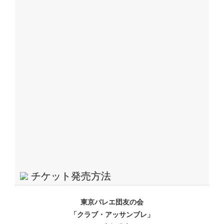
のお渡しになります。公演当日、年齢
が確認できる身分証をご提示くださ
い。
ペア割引
2枚で1,000円割引
[S,A,B席]
※NBS（WEB・電話）のみで販売。
親子割引
お子様（小学生～高校生）が半額。
[S,A,B席]
NBS（電話・WEBチケット）のみで
11/26（火）10:00より発売。お席は選
べません。
※クラブ・アッサンブレ会員は、S～Eの各席種１割引。
※未就学児童のご入場はお断りします。
チケット発売方法
東京バレエ団友の会
「クラブ・アッサンブレ」