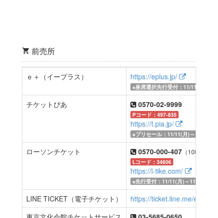
前売所
ｅ＋（イープラス）
https://eplus.jp/
※座席選択先行受付：11/11(月)～11
チケットぴあ
0570-02-9999
Pコード：497-835
https://t.pia.jp/
※プリセール：11/11(月)～11/14（
ローソンチケット
0570-000-407
（10時～20
Lコード：34606
https://l-tike.com/
※先行受付：11/11(月)～11/14（木
LINE TICKET（電子チケット）
https://ticket.line.me/event
東京文化会館チケットサービス
03-5685-0650