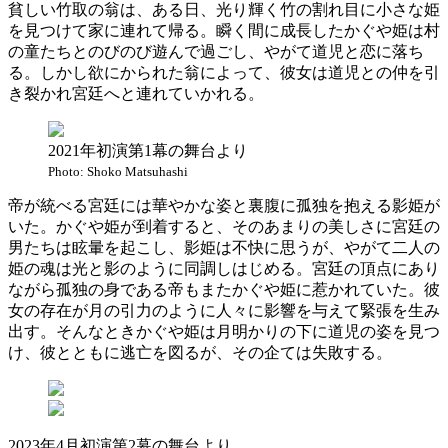
貧しい竹取の翁は、ある日、光り輝く竹の割れ目に小さな姫
を見つけて家に連れて帰る。瞬く間に成長したかぐや姫は村
の童たちとのびのび遊んで過ごし、やがて道児と恋に落ち
る。しかし欲にかられた翁によって、彼女は道児との仲を引
き裂かれ宮廷へと連れていかれる。
2021年初演第1幕の舞台より
Photo: Shoko Matsuhashi
帝が統べる宮廷には華やかな姿と裏腹に孤独を抱える影姫が
いた。かぐや姫が到着すると、そのあまりの美しさに宮廷の
男たちは眩暈を起こし、影姫は不快に思うが、やがて二人の
姫の魂は光と影のように同調しはじめる。宮廷の頂点にあり
ながら孤独の身である帝もまたかぐや姫に惹かれていた。彼
女の存在が月の引力のように人々に影響を与えて緊張を生み
出す。そんなときかぐや姫は月明かりの下に道児の姿を見つ
け、彼とともに逃亡を図るが、その企ては失敗する。
2023年4月初演第2幕の舞台より