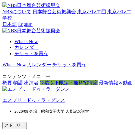
NBSについて
日本舞台芸術振興会
東京バレエ団
東京バレエ
学校
日本語
English
What's New
カレンダー
チケットを買う
What's New
カレンダー
チケットを買う
コンテンツ・メニュー
概要
物語
出演者
18歳以下限定・無料招待席
最新情報＆動画
エスプリ・ドゥ・ラ・ダンス
2026/08 会場：昭和女子大学 人見記念講堂
ストーリー