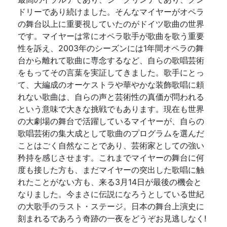
ドリーであり続けました。そんなマイヤーがオペラ
の舞台以上に重要視していたのがドイツ歌曲の世界
です。マイヤーは常にオペラ歌手が歌曲を歌う重要
性を訴え、2003年のシーズンには1年間オペラの舞
台から離れて歌曲に専念するなど、自らの歌唱芸術
をもってその言葉を実証してきました。歌手にとっ
て、大編成のオーケストラや華やかな装飾歌唱に頼
れない歌曲は、自らの声と芸術性の真価が問われる
という意味で大きな挑戦でもあります。現在も世界
の大劇場の舞台で活躍しているマイヤーが、自らの
歌唱芸術の集大成として歌曲のプログラムを選んだ
ことはごく自然なことであり、芸術家としての強い
矜持を感じさせます。これまでマイヤーの舞台に何
度も接した方も、まだマイヤーの突出した歌唱に触
れたことがない方も、来る3月14日が最後の機会と
なりました。今まさに伝説になろうとしている世紀
の大歌手のラスト・ステージ。日本の舞台上演史に
刻まれるであろう奇跡の一夜をどうぞお見逃しなく!