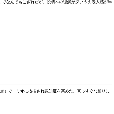
までなんでもござれだが、役柄への理解が深いうえ没入感が半
でロミオに抜擢され認知度を高めた。真っすぐな踊りに
公開）