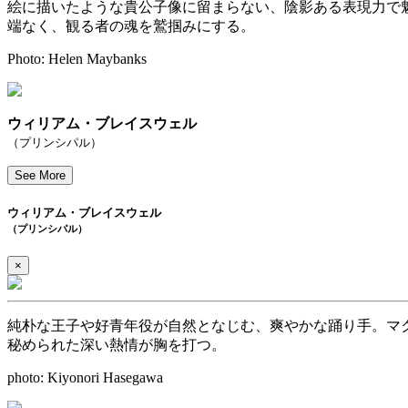
絵に描いたような貴公子像に留まらない、陰影ある表現力で
端なく、観る者の魂を鷲掴みにする。
Photo: Helen Maybanks
ウィリアム・ブレイスウェル
（プリンシパル）
See More
ウィリアム・ブレイスウェル
（プリンシパル）
×
純朴な王子や好青年役が自然となじむ、爽やかな踊り手。マ
秘められた深い熱情が胸を打つ。
photo: Kiyonori Hasegawa