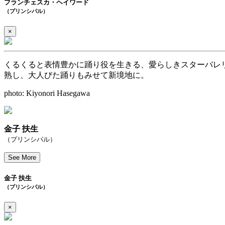
フランチェスカ・ヘイワード
（プリンシパル）
×
くるくると表情豊かに踊り役を生きる、愛らしきスターバレ
熟し、大人びた踊りもみせて新境地に。
photo: Kiyonori Hasegawa
金子 扶生
（プリンシパル）
See More
金子 扶生
（プリンシパル）
×