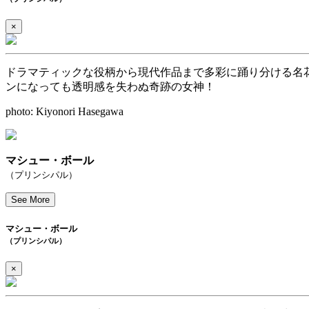
×
ドラマティックな役柄から現代作品まで多彩に踊り分ける名
ンになっても透明感を失わぬ奇跡の女神！
photo: Kiyonori Hasegawa
マシュー・ボール
（プリンシパル）
See More
マシュー・ボール
（プリンシパル）
×