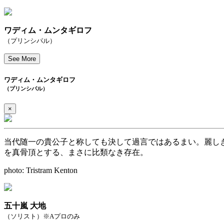
ワディム・ムンタギロフ
（プリンシパル）
See More
ワディム・ムンタギロフ
（プリンシパル）
×
当代随一の貴公子と称しても決して過言ではあるまい。麗し
を真骨頂とする、まさに比類なき存在。
photo: Tristram Kenton
五十嵐 大地
（ソリスト）※Aプロのみ