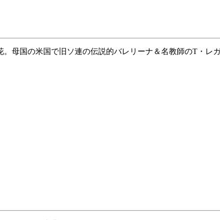
花。母国の米国で旧ソ連の伝説的バレリーナ＆名教師のT・レ