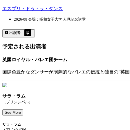
エスプリ・ドゥ・ラ・ダンス
2026/08 会場：昭和女子大学 人見記念講堂
出演者
予定される出演者
英国ロイヤル・バレエ団チーム
国際色豊かなダンサーが演劇的なバレエの伝統と独自の“英国
サラ・ラム
（プリンシパル）
See More
サラ・ラム
（プリンシパル）