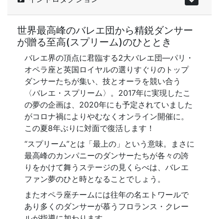
世界最高峰のバレエ団から精鋭ダンサー
が贈る至高(スプリーム)のひととき
バレエ界の頂点に君臨する2大バレエ団—パリ・
オペラ座と英国ロイヤルの選りすぐりのトップ
ダンサーたちが集い、技とオーラを競い合う
〈バレエ・スプリーム〉。2017年に実現したこ
の夢の企画は、2020年にも予定されていました
がコロナ禍によりやむなくオンライン開催に。
この夏8年ぶりに対面で復活します！
“スプリーム”とは「最上の」という意味。まさに
最高峰のカンパニーのダンサーたちが各々の誇
りをかけて舞うステージの見くらべは、バレエ
ファン夢のひと時となることでしょう。
またオペラ座チームには往年の名エトワールで
あり多くのダンサーが慕うフロランス・クレー
ルが指導に加わります。