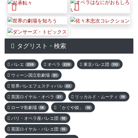
N
N
E
E
タグリスト・検索
W
W
バレエ
オペラ
東京バレエ団
259
229
110
ウィーン国立歌劇場
31
世界バレエフェスティバル
22
英国ロイヤル・オペラ
リッカルド・ムーティ
21
19
ローマ歌劇場
「かぐや姫」
18
16
パリ・オペラ座バレエ団
16
英国ロイヤル・バレエ団
15