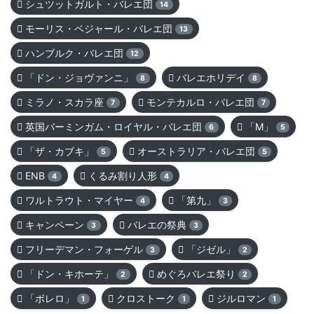
シュツットガルト・バレエ団
14
モーリス・ベジャール・バレエ団
13
ハンブルク・バレエ団
12
「ドン・ジョヴァンニ」
バレエホリデイ
8
8
ミラノ・スカラ座
モンテカルロ・バレエ団
7
7
英国バーミンガム・ロイヤル・バレエ団
「M」
6
5
「ザ・カブキ」
オーストラリア・バレエ団
5
5
ENB
くるみ割り人形
4
4
ワルトラウト・マイヤー
「第九」
4
3
キャンペーン
バレエの祭典
3
3
フリーデマン・フォーゲル
「ジゼル」
3
2
「ドン・キホーテ」
めぐろバレエ祭り
2
2
「ボレロ」
クロストーク
ジルロマン
1
1
1