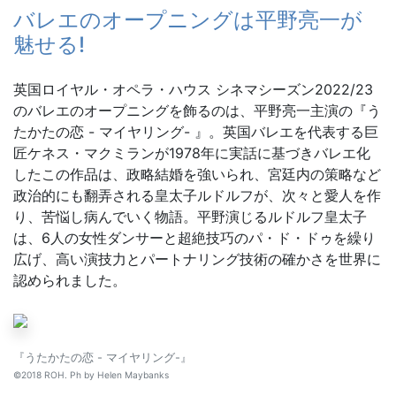
バレエのオープニングは平野亮一が
魅せる!
英国ロイヤル・オペラ・ハウス シネマシーズン2022/23
のバレエのオープニングを飾るのは、平野亮一主演の『う
たかたの恋 - マイヤリング- 』。英国バレエを代表する巨
匠ケネス・マクミランが1978年に実話に基づきバレエ化
したこの作品は、政略結婚を強いられ、宮廷内の策略など
政治的にも翻弄される皇太子ルドルフが、次々と愛人を作
り、苦悩し病んでいく物語。平野演じるルドルフ皇太子
は、6人の女性ダンサーと超絶技巧のパ・ド・ドゥを繰り
広げ、高い演技力とパートナリング技術の確かさを世界に
認められました。
『うたかたの恋 - マイヤリング-』
©2018 ROH. Ph by Helen Maybanks