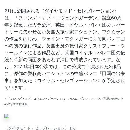
2月に公開される〈ダイヤモンド・セレブレーション〉
は、「フレンズ・オブ・コヴェントガーデン」設立60周
年を記念したガラ公演。英国ロイヤル・バレエ団のレパー
トリーに欠かせない英国人振付家アシュトン、マクミラン
の作品をはじめ、ウェイン・マクレガーによる同バレエ団
への初の振付作品、英国出身の振付家クリストファー・ウ
ィールドンによる作品など、英国ロイヤル・バレエ団の伝
統と革新の両面をあらわす演目で構成されています。な
お、2023年日本公演では、この公演で上演された3作品
に、傑作の誉れ高いアシュトンの中篇バレエ『田園の出来
事』を加えた〈ロイヤル・セレブレーション〉が予定され
ています。
＊「フレンズ・オブ・コヴェントガーデン」は、バレエ、ダンス、オペラ、音楽の未来のた
めの慈善寄付組織。
〈ダイヤモンド・セレブレーション〉より