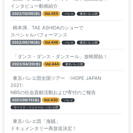
インタビュー動画紹介
2022/10/05(水)
Vol.455
バレエ
東京バレエ団
柄本弾、TAE ASHIDAのショーで
スペシャルパフォーマンス
2022/05/18(水)
Vol.446
バレエ
東京バレエ団
「ダンス・ダンス・ダンスール」放映開始！
2022/04/20(水)
Vol.444
東京バレエ団
東京バレエ団全国ツアー 〈HOPE JAPAN
2021〉
NBSの社会貢献活動および寄付のご報告
2021/09/15(水)
Vol.430
バレエ
モーリス・ベジャール・バレエ団
東京バレエ団「海賊」
ドキュメンタリー再放送決定！