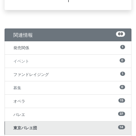
1
69
関連情報
1
発売関係
0
イベント
1
ファンドレイジング
0
募集
15
オペラ
37
バレエ
14
東京バレエ団