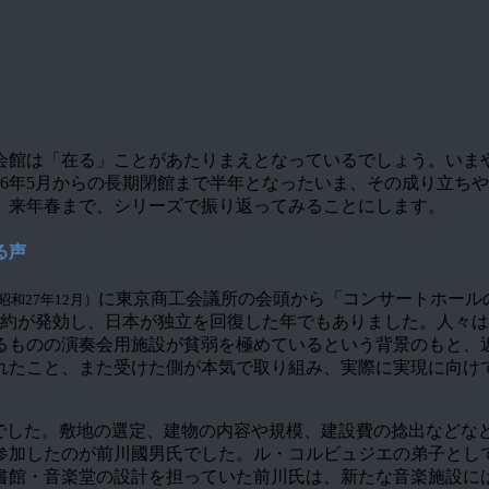
「在る」ことがあたりまえとなっているでしょう。いまや海外のアー
026年5月からの長期閉館まで半年となったいま、その成り立
、来年春まで、シリーズで振り返ってみることにします。
る声
に東京商工会議所の会頭から「コンサートホール
昭和27年12月）
条約が発効し、日本が独立を回復した年でもありました。人々
るものの演奏会用施設が貧弱を極めているという背景のもと、
れたこと、また受けた側が本気で取り組み、実際に実現に向け
積でした。敷地の選定、建物の内容や規模、建設費の捻出などな
参加したのが前川國男氏でした。ル・コルビュジエの弟子とし
書館・音楽堂の設計を担っていた前川氏は、新たな音楽施設に