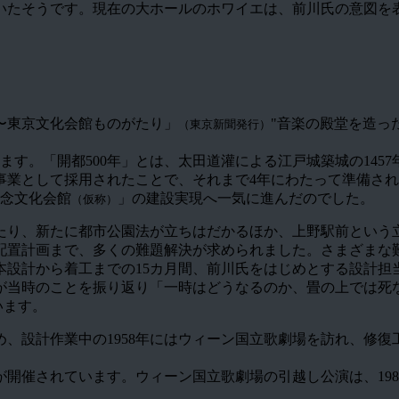
いたそうです。現在の大ホールのホワイエは、前川氏の意図を
〜東京文化会館ものがたり」
"音楽の殿堂を造っ
（東京新聞発行）
す。「開都500年」とは、太田道灌による江戸城築城の1457年
業として採用されたことで、それまで4年にわたって準備され
記念文化会館
」の建設実現へ一気に進んだのでした。
（仮称）
れたり、新たに都市公園法が立ちはだかるほか、上野駅前とい
配置計画まで、多くの難題解決が求められました。さまざまな
本設計から着工までの15カ月間、前川氏をはじめとする設計担
が当時のことを振り返り「一時はどうなるのか、畳の上では死
います。
、設計作業中の1958年にはウィーン国立歌劇場を訪れ、修
が開催されています。ウィーン国立歌劇場の引越し公演は、198