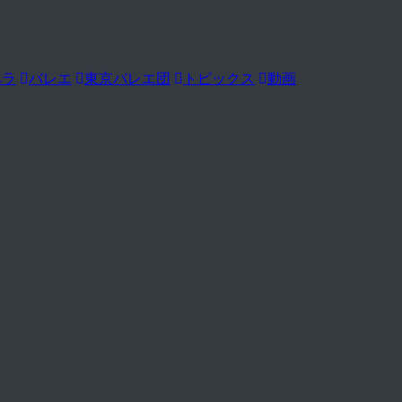
ペラ
バレエ
東京バレエ団
トピックス
動画