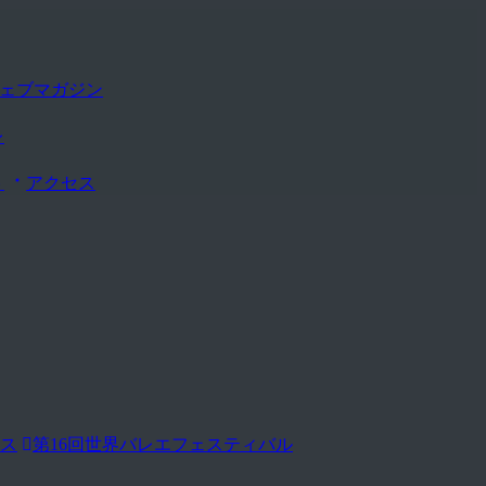
s ウェブマガジン
レ
ト
アクセス
ス
第16回世界バレエフェスティバル