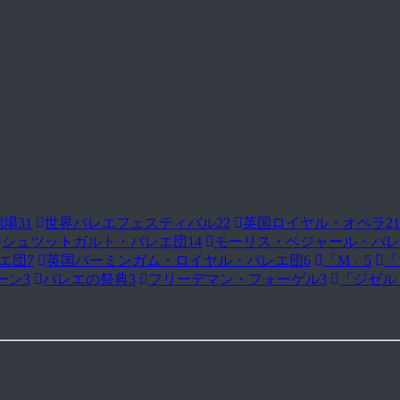
劇場
31
世界バレエフェスティバル
22
英国ロイヤル・オペラ
21
シュツットガルト・バレエ団
14
モーリス・ベジャール・バレ
エ団
7
英国バーミンガム・ロイヤル・バレエ団
6
「M」
5
「
ーン
3
バレエの祭典
3
フリーデマン・フォーゲル
3
「ジゼル