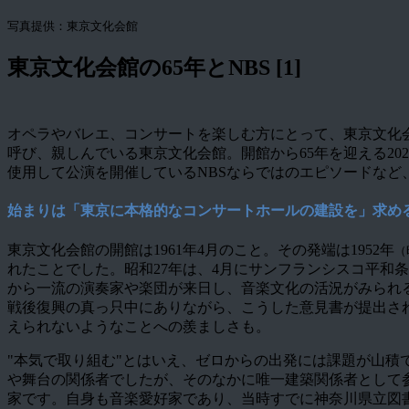
写真提供：東京文化会館
東京文化会館の65年とNBS [1]
オペラやバレエ、コンサートを楽しむ方にとって、東京文化会館は
呼び、親しんでいる東京文化会館。開館から65年を迎える2
使用して公演を開催しているNBSならではのエピソードなど
始まりは「東京に本格的なコンサートホールの建設を」求め
東京文化会館の開館は1961年4月のこと。その発端は1952年
（
れたことでした。昭和27年は、4月にサンフランシスコ平和
から一流の演奏家や楽団が来日し、音楽文化の活況がみられ
戦後復興の真っ只中にありながら、こうした意見書が提出さ
えられないようなことへの羨ましさも。
"本気で取り組む"とはいえ、ゼロからの出発には課題が山
や舞台の関係者でしたが、そのなかに唯一建築関係者として
家です。自身も音楽愛好家であり、当時すでに神奈川県立図