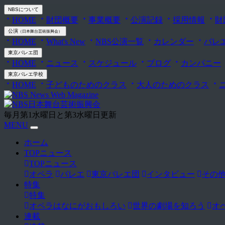
NBS
について
HOME
財団概要
事業概要
公演記録
採用情報
財
公演
（日本舞台芸術振興会）
HOME
What's New
NBS公演一覧
カレンダー
バレ
東京バレエ団
HOME
ニュース
スケジュール
ブログ
カンパニー
東京バレエ学校
HOME
子どものためのクラス
大人のためのクラス
毎月第1水曜日と第3水曜日更新
MENU
ホーム
TOPニュース
TOPニュース
オペラ
バレエ
東京バレエ団
インタビュー
その
特集
特集
オペラはなにがおもしろい
世界の劇場を知ろう
オ
連載