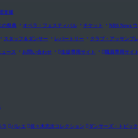
団支援
エの祭典
オペラ・フェスティバル
チケット
NBS New
スタッフ＆ダンサー
レパートリー
クラブ・アッサンブ
ニュース
お問い合わせ
生徒専用サイト
職員専用サイ
他
ペラ
バレエ
佐々木忠次コレクション
ダンサーズ・トピック