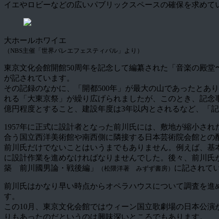
イエやロビーなどの広いパブリックスペースの確保を求めて
大ホールホワイエ
（NBS主催「世界バレエフェスティバル」より）
東京文化会館開館50周年を記念して編纂された「音楽の殿堂
が記されています。
その記録のなかに、「開都500年」が最大の山であったとありま
れる「大東京祭」が繰り広げられましたが、このとき、記念事
億円程度とすること、建設年度は3年以内とされるなど、「
1957年に正式に設計者となった前川氏には、敷地が縮小さ
合う国立西洋美術館や南西側に隣接する日本芸術院会館との
前川氏だけでないことはいうまでもありません。例えば、基
に設計作業を進めなければなりませんでした。後々、前川氏
築 前川國男論・戦後編」
に記されて
（松隈洋著 みずず書房）
前川氏はかなり早い時点からオペラハウスについて調査を進め
す。
この10月、東京文化会館ではウィーン国立歌劇場の日本公演
りもあったのだというのは興味深いところでもあります。