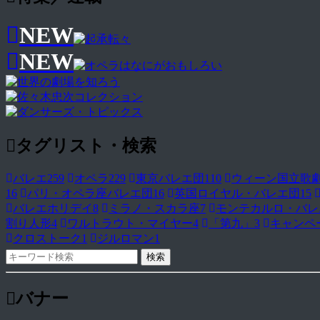
NEW
NEW
タグリスト・検索
バレエ
259
オペラ
229
東京バレエ団
110
ウィーン国立歌
16
パリ・オペラ座バレエ団
16
英国ロイヤル・バレエ団
15
バレエホリデイ
8
ミラノ・スカラ座
7
モンテカルロ・バレ
割り人形
4
ワルトラウト・マイヤー
4
「第九」
3
キャンペ
クロストーク
1
ジルロマン
1
バナー