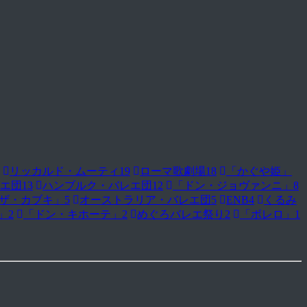
リッカルド・ムーティ
19
ローマ歌劇場
18
「かぐや姫」
エ団
13
ハンブルク・バレエ団
12
「ドン・ジョヴァンニ」
8
ザ・カブキ」
5
オーストラリア・バレエ団
5
ENB
4
くるみ
」
2
「ドン・キホーテ」
2
めぐろバレエ祭り
2
「ボレロ」
1