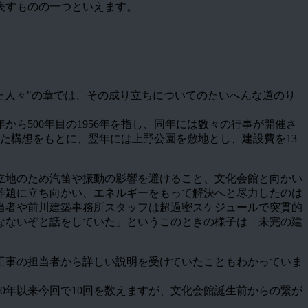
表すものの一つといえます。
た人々"の章では、その成り立ちについてのたいへんな道のり
から500年目の1956年を指し、同年には数々の行事が開催さ
た構想をもとに、翌年には上野公園を敷地とし、建設費を13
う立地のため汽笛や振動の影響を避けること、文化会館と向かい
難題に立ち向かい、エネルギーをもって解決へと尽力したのは
当者や前川建築事務所スタッフは超過密スケジュールで突貫的
なないぞと話をしていた」というこのときの様子は「未完の建
復工事の担当者から詳しい説明を受けていたこともわかっていま
0年以来今回で10回を数えますが、文化会館誕生前からの繋が