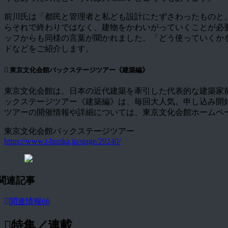
前川氏は「都民と管理者と私ども設計にたずさわったものと
らそれで終わりではなく、建物をかわいがっていくことが必
ッフからも同様の言葉が聞かれました。「どう使っていくか
ドなどをご紹介します。
東京文化会館バックステージツアー《建築編》
東京文化会館は、日本の近代建築を牽引した代表的な建築家
ックステージツアー《建築編》は、毎回大人気。申し込み開
ツアーの開催情報や詳細については、東京文化会館ホームペ
東京文化会館バックステージツアー
https://www.t-bunka.jp/stage/29240/
関連記事
関連情報
66
特集／連載