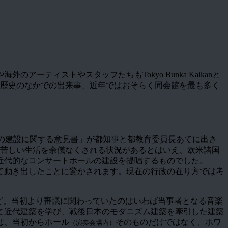
ティストやスタッフたちもTokyo Bunka Kaikanと
ちや歴史のなかでの出来事、近年ではおそらく同会館を最も多く
の建設に関する意見書」が都知事と都教育委員長あてに出さ
は苦しい生活を余儀なくされる状況があるとはいえ、欧米諸国
近代的なコンサートホールの建設を提唱するものでした。
て動き出したことに驚かされます。現在の行政の在り方では考
ど。当初より審議に関わっていたのはいわば当事者となる音楽
て近代建築を学び、戦後日本のモダニズム建築を牽引した建築
は、当初からホール
そのものだけではなく、ホワ
（演奏会場内）