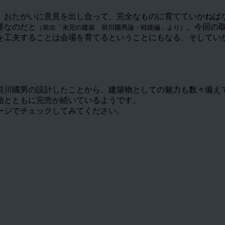
、おたがいに意見を出し合って、完全なものに育てていかねば
要なのだと
。今回の
（前出「未完の建築 前川國男論・戦後編」より）
を工夫することは会場を育てるということにもなる、そしてい
前川國男の設計したことから、建築物としての魅力も数々備え
始とともに完売が続いているようです。
ージでチェックしてみてください。