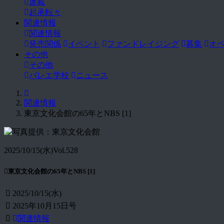
連載
起承転々
関連情報
関連情報
発売関係
イベント
ファンドレイジング
募集
オ
その他
その他
バレエ学校
ニュース
関連情報
東京文化会館の65年とNBS [1]
2025/10/15(水)
Vol.528
東京文化会館の65年とNBS [1]
2025/10/15(水)
2025年10月15日号
関連情報