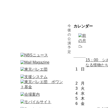
今
カレンダー
後
の
公
演
予
定
15：00 
なる怪物
1
日
2
月
3
火
4
水
5
木
6
金