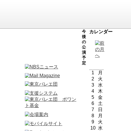
今
カレンダー
後
の
公
演
予
定
1
月
2
火
3
水
4
木
5
金
6
土
7
日
8
月
9
火
10
水