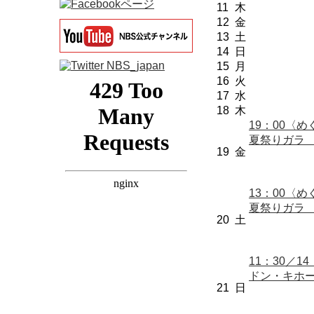
11
木
12
金
13
土
14
日
15
月
16
火
17
水
18
木
19：00〈
夏祭りガ
19
金
13：00〈
夏祭りガ
20
土
11：30／
ドン・キホ
21
日