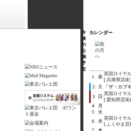
今
カレンダー
後
の
公
演
予
定
英国ロイヤ
金
1
[
兵庫県芸術
土
2
「ザ・カブキ
英国ロイヤ
日
3
[
愛知県芸術
4
月
5
火
英国ロイヤ
水
6
[
ふくやま芸
7
木