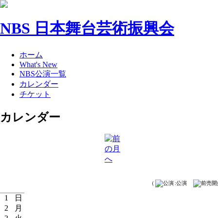
NBS 日本舞台芸術振興会
ホーム
What's New
NBS公演一覧
カレンダー
チケット
カレンダー
（
:公演
1
日
2
月