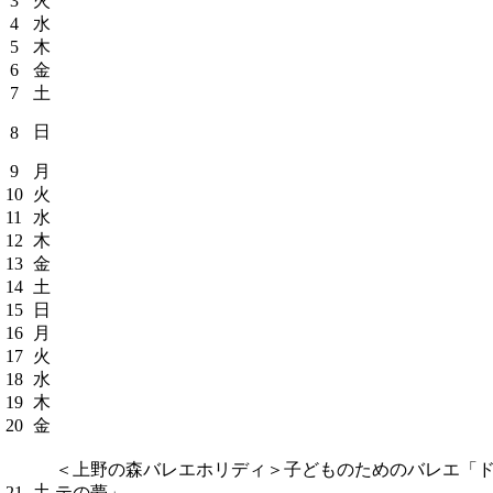
3
火
4
水
5
木
6
金
7
土
日
8
9
月
10
火
11
水
12
木
13
金
14
土
15
日
16
月
17
火
18
水
19
木
20
金
＜上野の森バレエホリディ＞子どものためのバレエ「
土
21
テの夢」