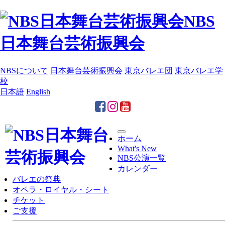
NBS
日本舞台芸術振興会
NBSについて
日本舞台芸術振興会
東京バレエ団
東京バレエ学
校
日本語
English
Toggle
ホーム
navigation
What's New
NBS公演一覧
カレンダー
バレエの祭典
オペラ・ロイヤル・シート
チケット
ご支援