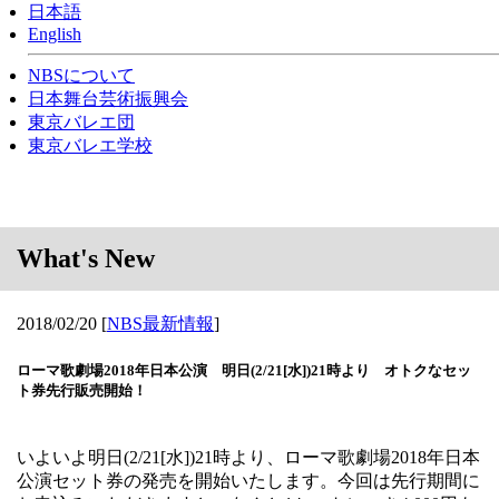
日本語
English
NBSについて
日本舞台芸術振興会
東京バレエ団
東京バレエ学校
What's New
2018/02/20
[
NBS最新情報
]
ローマ歌劇場2018年日本公演 明日(2/21[水])21時より オトクなセッ
ト券先行販売開始！
いよいよ明日(2/21[水])21時より、ローマ歌劇場2018年日本
公演セット券の発売を開始いたします。今回は先行期間に