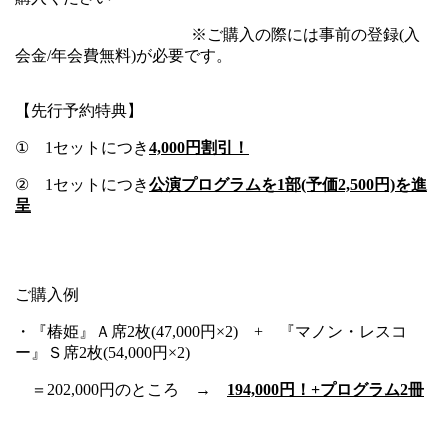
※ご購入の際には事前の登録(入
会金/年会費無料)が必要です。
【先行予約特典】
①
1
セットにつき
4,000円割引！
②
1
セットにつき
公演プログラムを1部(予価2,500円)を進
呈
ご購入例
・『椿姫』Ａ席2枚(47,000円×2) + 『マノン・レスコ
ー』Ｓ席2枚(54,000円×2)
＝202,000円のところ →
194,000
円！+プログラム2冊