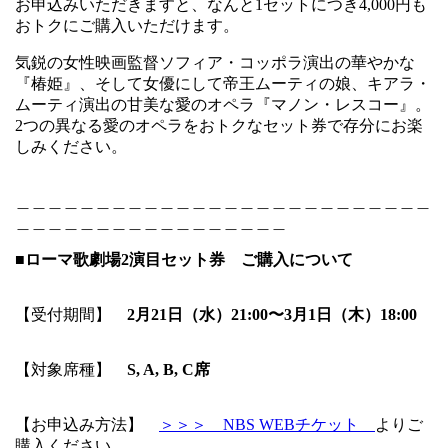
お申込みいただきますと、なんと1セットにつき4,000円も
おトクにご購入いただけます。
気鋭の女性映画監督ソフィア・コッポラ演出の華やかな
『椿姫』、そして女優にして帝王ムーティの娘、キアラ・
ムーティ演出の甘美な愛のオペラ『マノン・レスコー』。
2つの異なる愛のオペラをおトクなセット券で存分にお楽
しみください。
＿＿＿＿＿＿＿＿＿＿＿＿＿＿＿＿＿＿＿＿＿＿＿＿＿＿
＿＿＿＿＿＿＿＿＿＿＿＿＿＿＿＿＿
■ローマ歌劇場2演目セット券 ご購入について
【受付期間】
2月21日（水）21:00〜3月1日（木）
18:00
【対象席種】
S, A, B, C席
【お申込み方法】
＞＞＞ NBS WEBチケット
よりご
購入ください