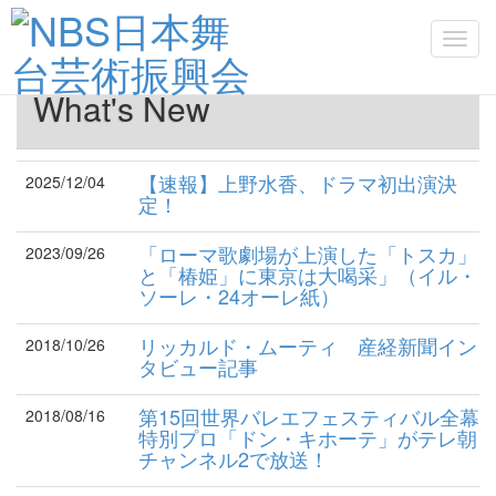
Toggl
navig
What's New
【速報】上野水香、ドラマ初出演決
2025/12/04
定！
「ローマ歌劇場が上演した「トスカ」
2023/09/26
と「椿姫」に東京は大喝采」（イル・
ソーレ・24オーレ紙）
リッカルド・ムーティ 産経新聞イン
2018/10/26
タビュー記事
第15回世界バレエフェスティバル全幕
2018/08/16
特別プロ「ドン・キホーテ」がテレ朝
チャンネル2で放送！