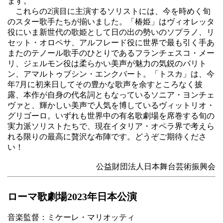
ます。
これらの2演目に主演するソリストには、今を時めく旬
のスター歌手たちが揃いました。「椿姫」はヴィオレッタ
役にいま新世代の歌姫として日の出の勢いのソプラノ、リ
セット・オロペサ、アルフレード役に世界で最も引く手あ
またのテノール歌手のひとりであるフランチェスコ・メー
リ、ジェルモン役は柔らかい美声が魅力の気鋭のバリト
ン、アマルトゥブシン・エンクバート。「トスカ」は、今
年7月に初来日してその豊かな歌声を余すところなく披
露、本作が自身の代名詞ともなっているソニア・ヨンチェ
ヴァと、輝かしい美声で人気を博しているヴィットリオ・
グリゴーロ。いずれも世界中の有名歌劇場を席巻する旬の
実力派ソリストたちで、現在イタリア・オペラ界で考えら
れる限りの最高に贅沢な布陣です。どうぞご期待くださ
い！
公益財団法人日本舞台芸術振興会
ローマ歌劇場2023年日本公演
音楽監督：ミケーレ・マリオッティ