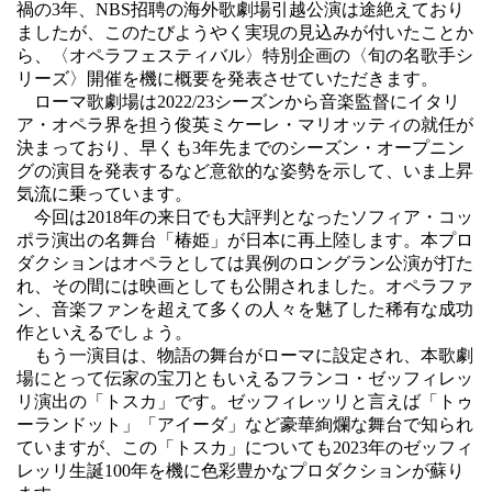
禍の3年、NBS招聘の海外歌劇場引越公演は途絶えており
ましたが、このたびようやく実現の見込みが付いたことか
ら、〈オペラフェスティバル〉特別企画の〈旬の名歌手シ
リーズ〉開催を機に概要を発表させていただきます。
ローマ歌劇場は2022/23シーズンから音楽監督にイタリ
ア・オペラ界を担う俊英ミケーレ・マリオッティの就任が
決まっており、早くも3年先までのシーズン・オープニン
グの演目を発表するなど意欲的な姿勢を示して、いま上昇
気流に乗っています。
今回は2018年の来日でも大評判となったソフィア・コッ
ポラ演出の名舞台「椿姫」が日本に再上陸します。本プロ
ダクションはオペラとしては異例のロングラン公演が打た
れ、その間には映画としても公開されました。オペラファ
ン、音楽ファンを超えて多くの人々を魅了した稀有な成功
作といえるでしょう。
もう一演目は、物語の舞台がローマに設定され、本歌劇
場にとって伝家の宝刀ともいえるフランコ・ゼッフィレッ
リ演出の「トスカ」です。ゼッフィレッリと言えば「トゥ
ーランドット」「アイーダ」など豪華絢爛な舞台で知られ
ていますが、この「トスカ」についても2023年のゼッフィ
レッリ生誕100年を機に色彩豊かなプロダクションが蘇り