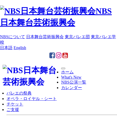
NBS
日本舞台芸術振興会
NBSについて
日本舞台芸術振興会
東京バレエ団
東京バレエ学
校
日本語
English
Toggle
ホーム
navigation
What's New
NBS公演一覧
カレンダー
バレエの祭典
オペラ・ロイヤル・シート
チケット
ご支援