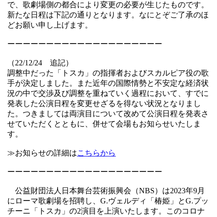
で、歌劇場側の都合により変更の必要が生じたものです。
新たな日程は下記の通りとなります。なにとぞご了承のほ
どお願い申し上げます。
ーーーーーーーーーーーーーーーーーーーー
（22/12/24 追記）
調整中だった「トスカ」の指揮者およびスカルピア役の歌
手が決定しました。また近年の国際情勢と不安定な経済状
況の中で交渉及び調整を重ねていく過程において、すでに
発表した公演日程を変更せざるを得ない状況となりまし
た。つきましては両演目について改めて公演日程を発表さ
せていただくとともに、併せて会場もお知らせいたしま
す。
≫お知らせの詳細は
こちらから
ーーーーーーーーーーーーーーーーーーーー
公益財団法人日本舞台芸術振興会（NBS）は2023年9月
にローマ歌劇場を招聘し、G.ヴェルディ「椿姫」とG.プッ
チーニ「トスカ」の2演目を上演いたします。このコロナ