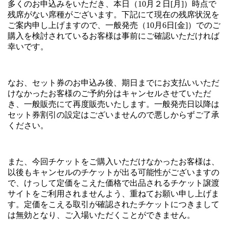
多くのお申込みをいただき、本日（
10
月２日
[
月
]
）時点で
残席がない席種がございます。下記にて現在の残席状況を
ご案内申し上げますので、一般発売（
10
月
6
日
[
金
]
）でのご
購入を検討されているお客様は事前にご確認いただければ
幸いです。
なお、セット券のお申込み後、期日までにお支払いいただ
けなかったお客様のご予約分はキャンセルさせていただ
き、一般販売にて再度販売いたします。一般発売日以降は
セット券割引の設定はございませんので悪しからずご了承
ください。
また、今回チケットをご購入いただけなかったお客様は、
以後もキャンセルのチケットが出る可能性がございますの
で、けっして定価をこえた価格で出品されるチケット譲渡
サイトをご利用されませんよう、重ねてお願い申し上げま
す。定価をこえる取引が確認されたチケットにつきまして
は無効となり、ご入場いただくことができません。