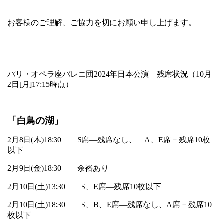
お客様のご理解、ご協力を切にお願い申し上げます。
パリ・オペラ座バレエ団
2024
年日本公演 残席状況（
10
月
2
日
[
月
]17:15
時点）
「白鳥の湖」
2
月
8
日
(
木
)18:30
S
席―残席なし、
A
、
E
席－残席
10
枚
以下
2
月
9
日
(
金
)18:30
余裕あり
2
月
10
日
(
土
)13:30
S
、
E
席―残席
10
枚以下
2
月
10
日
(
土
)18:30
S
、
B
、
E
席―残席なし、
A
席－残席
10
枚以下