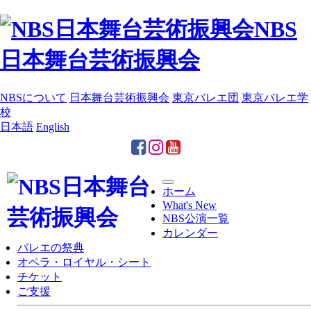
NBS
日本舞台芸術振興会
NBSについて
日本舞台芸術振興会
東京バレエ団
東京バレエ学
校
日本語
English
Toggle
ホーム
navigation
What's New
NBS公演一覧
カレンダー
バレエの祭典
オペラ・ロイヤル・シート
チケット
ご支援