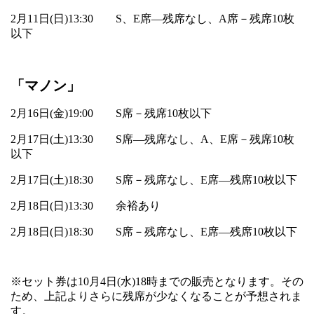
2
月
11
日
(
日
)13:30
S
、
E
席―残席なし、
A
席－残席
10
枚
以下
「マノン」
2
月
16
日
(
金
)19:00
S
席－残席
10
枚以下
2
月
17
日
(
土
)13:30
S
席―残席なし、
A
、
E
席－残席
10
枚
以下
2
月
17
日
(
土
)18:30
S
席－残席なし、
E
席―残席
10
枚以下
2
月
18
日
(
日
)13:30
余裕あり
2
月
18
日
(
日
)18:30
S
席－残席なし、
E
席―残席
10
枚以下
※セット券は
10
月
4
日
(
水
)18
時までの販売となります。その
ため、上記よりさらに残席が少なくなることが予想されま
す。