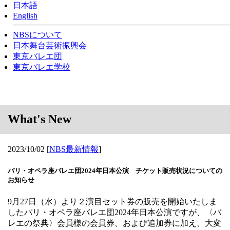
日本語
English
NBSについて
日本舞台芸術振興会
東京バレエ団
東京バレエ学校
What's New
2023/10/02
[
NBS最新情報
]
パリ・オペラ座バレエ団2024年日本公演 チケット販売状況についての
お知らせ
9
月
27
日（水）より２演目セット券の販売を開始いたしま
したパリ・オペラ座バレエ団
2024
年日本公演ですが、〈バ
レエの祭典〉会員様の会員券、および追加券に加え、大変