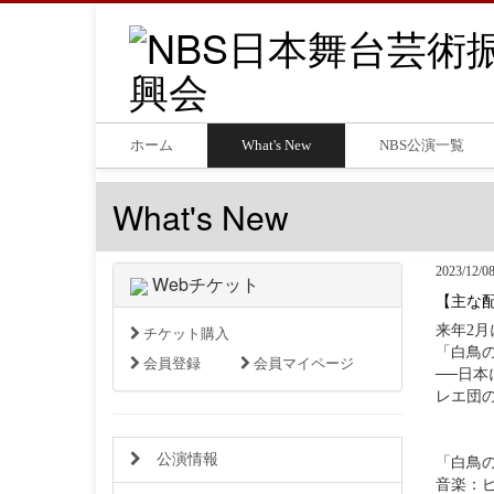
ホーム
What's New
NBS公演一覧
What's New
2023/12/0
Webチケット
【主な配
来年2
チケット購入
「白鳥
会員登録
会員マイページ
──日
レエ団
公演情報
「白鳥の
音楽：