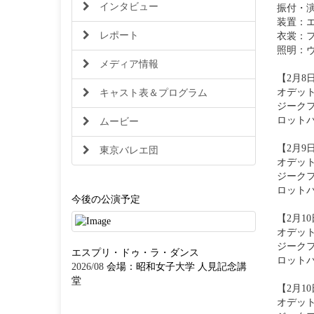
インタビュー
振付・
装置：
レポート
衣裳：
照明：
メディア情報
【2月8日
オデッ
キャスト表＆プログラム
ジーク
ロット
ムービー
【2月9日
東京バレエ団
オデッ
ジーク
ロット
今後の公演予定
【2月10
オデッ
ジーク
エスプリ・ドゥ・ラ・ダンス
ロット
2026/08
会場：昭和女子大学 人見記念講
堂
【2月10
オデッ