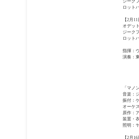
ジーク
ロット
【2月11
オデッ
ジーク
ロット
指揮：
演奏：
「マノン
音楽：
振付：
オーケ
原作：
装置・
照明：
【2月16