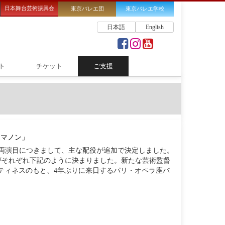
日本舞台芸術振興会
東京バレエ団
東京バレエ学校
日本語
English
ト
チケット
ご支援
「マノン」
両演目につきまして、主な配役が追加で決定しました。
がそれぞれ下記のように決まりました。新たな芸術監督
ティネスのもと、4年ぶりに来日するパリ・オペラ座バ