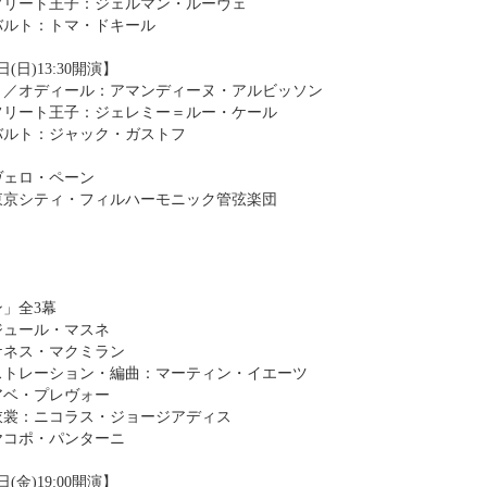
フリート王子：ジェルマン・ルーヴェ
バルト：トマ・ドキール
日(日)13:30開演】
ト／オディール：アマンディーヌ・アルビッソン
フリート王子：ジェレミー＝ルー・ケール
バルト：ジャック・ガストフ
ヴェロ・ペーン
東京シティ・フィルハーモニック管弦楽団
」全3幕
ジュール・マスネ
ケネス・マクミラン
ストレーション・編曲：マーティン・イエーツ
アベ・プレヴォー
衣裳：ニコラス・ジョージアディス
ヤコポ・パンターニ
日(金)19:00開演】