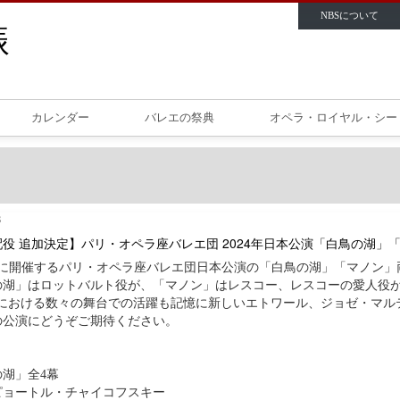
NBSについて
カレンダー
バレエの祭典
オペラ・ロイヤル・シー
8
役 追加決定】パリ・オペラ座バレエ団 2024年日本公演「白鳥の湖」
月に開催するパリ・オペラ座バレエ団日本公演の「白鳥の湖」「マノン」
の湖」はロットバルト役が、「マノン」はレスコー、レスコーの愛人役
本における数々の舞台での活躍も記憶に新しいエトワール、ジョゼ・マル
の公演にどうぞご期待ください。
湖」全4幕
ピョートル・チャイコフスキー