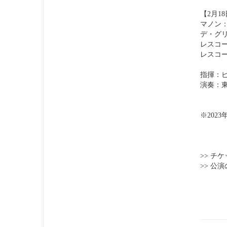
【2月18
マノン
デ・グ
レスコ
レスコ
指揮：
演奏：
※202
>> チ
>> 公