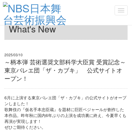
Toggl
What's New
2025/03/10
～柄本弾 芸術選奨文部科学大臣賞 受賞記念～
東京バレエ団「ザ・カブキ」 公式サイトオ
ープン！
6月に上演する東京バレエ団「ザ・カブキ」の公式サイトがオープ
ンしました！
歌舞伎の『仮名手本忠臣蔵』を題材に巨匠ベジャールが創作した
本作品。昨年秋に国内6年ぶりの上演を成功裏に終え、今夏早くも
再演が実現します！
ぜひご期待ください。