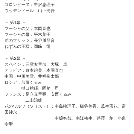
コロンビーヌ：中沢恵理子
ウッデンドール：山下湧吾
－ 第1幕 －
マーシャの父：本岡直也
マーシャの母：平木菜子
弟のフリッツ：長谷川琴音
ねずみの王様：岡﨑 司
－ 第2幕 －
スペイン：三雲友里加、大塚 卓
アラビア：政本絵美、本岡直也
中国：中川美雪、井福俊太郎
ロシア：加藤くるみ
樋口祐輝、
岡﨑 司
フランス：足立真里亜、安西くるみ
二山治雄
花のワルツ（ソリスト）：中島映理子、橋谷美香、瓜生遥花、富
田紗永
中嶋智哉、南江祐生、芹澤 創、小泉
樹聖