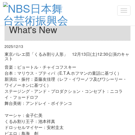
Toggl
navig
What's New
2025/12/13
東京バレエ団「くるみ割り人形」 12月13日(土)12:30公演のキャ
スト
音楽：ピョートル・チャイコフスキー
台本：マリウス・プティパ（E.T.A.ホフマンの童話に基づく）
新演出・振付：斎藤友佳理（レフ・イワーノフ及びワシーリー・
ワイノーネンに基づく）
ステージング・アンド・プロダクション・コンセプト：ニコラ
イ・フョードロフ
舞台美術：アンドレイ・ボイテンコ
マーシャ：金子仁美
くるみ割り王子：池本祥真
ドロッセルマイヤー：安村圭太
ピエロ：鳥海 創