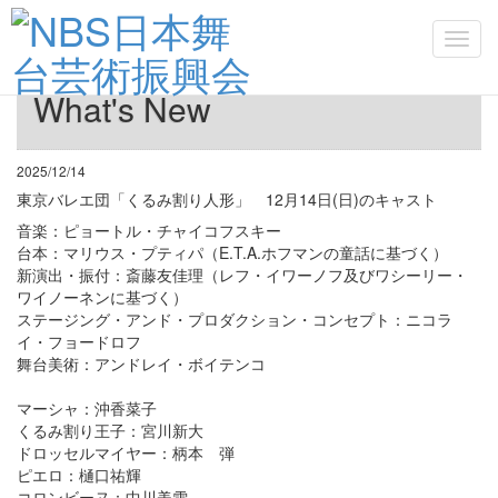
Toggl
navig
What's New
2025/12/14
東京バレエ団「くるみ割り人形」 12月14日(日)のキャスト
音楽：ピョートル・チャイコフスキー
台本：マリウス・プティパ（E.T.A.ホフマンの童話に基づく）
新演出・振付：斎藤友佳理（レフ・イワーノフ及びワシーリー・
ワイノーネンに基づく）
ステージング・アンド・プロダクション・コンセプト：ニコラ
イ・フョードロフ
舞台美術：アンドレイ・ボイテンコ
マーシャ：沖香菜子
くるみ割り王子：宮川新大
ドロッセルマイヤー：柄本 弾
ピエロ：樋口祐輝
コロンビーヌ：中川美雪