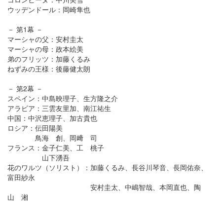
ウッデンドール：岡崎隼也
－ 第1幕 －
マーシャの父：安村圭太
マーシャの母：政本絵美
弟のフリッツ：加藤くるみ
ねずみの王様：後藤健太朗
－ 第2幕 －
スペイン：中島映理子、生方隆之介
アラビア：三雲友里加、南江祐生
中国：中沢恵理子、加古貴也
ロシア：伝田陽美
鳥海 創、岡﨑 司
フランス：金子仁美、工 桃子
山下湧吾
花のワルツ（ソリスト）：加藤くるみ、長谷川琴音、長岡佑奈、
富田紗永
安村圭太、中嶋智哉、本岡直也、陶
山 湘