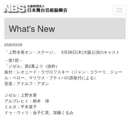
Toggl
navig
What's New
2026/03/26
「上野水香オン・ステージ」 3月26日(木)大阪公演のキャスト
－第1部－
「ジゼル」第2幕より（抜粋）
振付：レオニード・ラヴロフスキー（ジャン・コラーリ、ジュー
ル・ペロー、マリウス・プティパの原振付による）
音楽：アドルフ・アダン
ジゼル：上野水香
アルブレヒト：柄本 弾
ミルタ：平木菜子
ドゥ・ウィリ：金子仁美、加藤くるみ