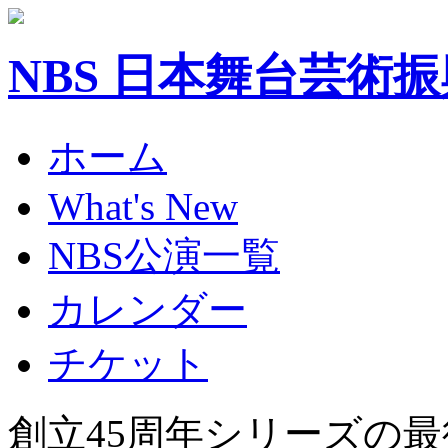
NBS 日本舞台芸術
ホーム
What's New
NBS公演一覧
カレンダー
チケット
創立45周年シリーズの