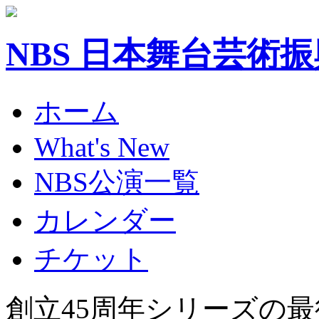
NBS 日本舞台芸術
ホーム
What's New
NBS公演一覧
カレンダー
チケット
創立45周年シリーズの