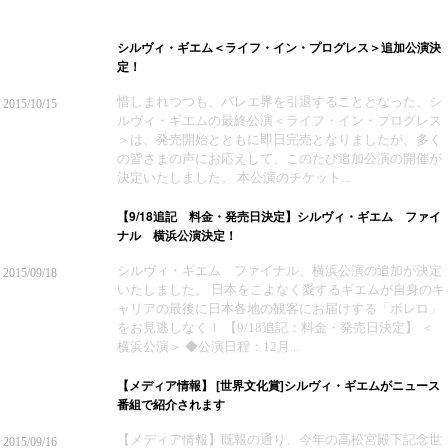
シルヴィ・ギエム＜ライフ・イン・プログレス＞追加公演決
定！
惜しまれつつも、バレエ界を引退することとなった、シ
2015/10/15
ルヴィ・ギエムの最終公演＜ライフ・イン・プログレス
＞は、発売開始とともに即日完売となりましたが、多く
の皆さまの声にお応えして、このたび追加公演の開催が
決定いたしました。 本公演のチケット...
【9/18追記 料金・発売日決定】シルヴィ・ギエム ファイ
ナル 横浜公演決定！
シルヴィ・ギエム ファイナル、横浜公演の追加が決定
2015/09/18
いたしました。 日本をこよなく愛するギエムが自身のキ
ャリアの最後に日本各地の観客にお届けする「ボレロ」
をお見逃しなく！ 【9/18追記：料金・発売日決定】 ＜
横浜公演＞ ◆公演日程：12月...
【メディア情報】 [世界文化賞]シルヴィ・ギエムがニュース
番組で紹介されます
【メディア情報】既報の通り、今年の高松宮殿下記念世
2015/09/16