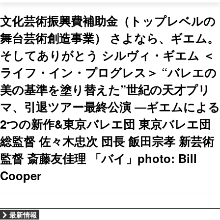
文化芸術振興費補助金（トップレベルの
舞台芸術創造事業） さよなら、ギエム。
そしてありがとう シルヴィ・ギエム ＜
ライフ・イン・プログレス＞ “バレエの
美の基準を塗り替えた”世紀の天才プリ
マ、引退ツアー最終公演 ―ギエムによる
2つの新作&東京バレエ団 東京バレエ団
総監督 佐々木忠次 団長 飯田宗孝 新芸術
監督 斎藤友佳理 「バイ」photo: Bill
Cooper
最新情報