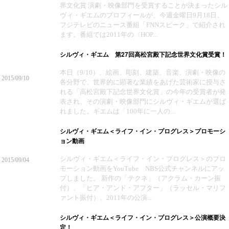
界文化賞 演劇・映像部門を受賞することが決まったシル
ヴィ・ギエムのプロフィールが、今週金曜日9月18日、
フジテレビのニュース番組「FNNスピーク」で紹介され
ます。番組では2011年の〈HOP...
シルヴィ・ギエム 第27回高松宮殿下記念世界文化賞受賞！
本日（9/10）、絵画、彫刻、建築、音楽、演劇・映像の
2015/09/10
各分野で、世界的に顕著な業績をあげた芸術家に授与さ
れる「高松宮殿下記念世界文化賞」の今年の受賞者が発
表され、その演劇・映像部門にシルヴィ・ギエムが選ば
れました。ギエムは「100年に一人の...
シルヴィ・ギエム＜ライフ・イン・プログレス＞プロモーシ
ョン動画
シルヴィ・ギエム＜ライフ・イン・プログレス＞のプロ
2015/09/04
モーション動画をYouTube NBS公式チャンネルにアッ
プしました。 新作の「テクネ」（アクラム・カーン振
付）、「ヒア・アンド・アフター」（ラッセル・マリフ
ァント振付）、2011年の公演...
シルヴィ・ギエム＜ライフ・イン・プログレス＞公演概要決
定！