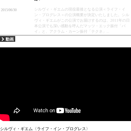
シルヴィ・ギエムの現役最後となる公演＜ライフ・イ
2015/06/30
ン・プログレス＞の公演概要が決定いたしました。シル
ヴィ・ギエムがこの公演でお届けするのは、2011年の日
本公演でも深い感動を呼んだマッツ・エック振付「バ
イ」と、アクラム・カーン振付「テクネ」...
動画
シルヴィ・ギエム〈ライフ・イン・プログレス〉