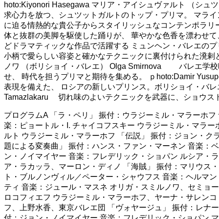
hoto:Kiyonori Hasegawa マリア・アイシュヴァル
求心力を放つ、シュツットガルトのトップ・プリマ。 マライン・
に迫る情熱的な貴公子からスタイリッシュなコンテンポラリーまで
体と抜群の美脚を駆使した踊りが、 華やかな色香を漂わせて、陶
どドラマティックな作品で活躍する ミュンヘン・バレエのプリン
小柄で愛らしい容姿と確かなテクニックに裏付けられた溌剌とした個
ノワ （ボリショイ・バレエ） Olga Smirnova 
せ、 時代を担うプリマと期待を集める。 ｐhoto:Damir Y
表現を備えた、 ロシアの新しいプリンス。ボリショイ・バレエに移籍し
Tamazlakaru 切れ味のよいテクニックを武器に、ショウスト
プログラムA 「ラ・ペリ」 振付：ウラジーミル・マラーホフ
楽：ピョートル・I. チャイコフスキー ウラジーミル・マラ
ルト ウラジーミル・マラーホフ 「伝説」 振付：ジョン・ク
題による変奏曲」 振付：ハンス・ファン・マーネン 音楽：
ン・ノイマイヤー 音楽：フレデリック・ショパン ルシア・ラ
ア・ラカッラ、マーロン・ディノ 「海賊」 振付：マリウス・
ト・ブルノンヴィル／ペーター・シャウフス 音楽：ヘルマン
ティ 音楽：ジュール・マスネ オリガ・スミルノワ、セミョー
ロコフィエフ ウラジーミル・マラーホフ、ヤーナ・サレンコ 
フ、上野水香、東京バレエ団 「ヴォヤージュ」 振付：レナー
付：ジョン・ノイマイヤー 音楽：フレデリック・ショパン 