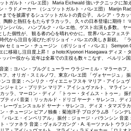
ト （シュツットガルト・バレエ団） Maria Eichwald 強いテ
ラドメーカー （シュツットガルト・バレエ団） Marijn Ra
を披露するシュツットガルトの貴公子。 ルシア・ラカッラ （ミュ
酔と熱狂をもたらすラカッラ。 久々の日本登場に期待！ マーロ
シパル。 ハンブルク・バレエ他、ゲスト出演も多数。 ヤーナ・
性が、 観る者の心を晴れやかに。世界バレエフェスティバルでも活躍。
バレエ学校時代から注目を浴びたボリショイ・バレエの美しき新鋭。
usupov セミョーン・チュージン （ボリショイ・バレエ） Sem
注目度上昇！ ｐhoto:Kiyonori Hasegawa ディ
ッパー役から 近年は全幕での主役も数々こなす、 ベルリン国立バレエ団の
 音楽：ヨハン・ブルグミューラー ウラジーミル・マラーホフ、
ーホフ、オリガ・スミルノワ、東京バレエ団 「ヴォヤージュ」 振
ランコ 音楽：ヘンリク・ヴィエニャフスキ マリア・アイシュ
ベンジャミン・ブリテン マリア・アイシュヴァルト、マライン・
カッラ、マーロン・ディノ 「トゥー・タイムス・トゥー」 振
プティパ 音楽：リッカルド・ドリゴ ヤーナ・サレンコ、ディ
・レーヴェンスョルド ヤーナ・サレンコ、ディヌ・タマズラカ
ン・チュージン ピアノ独奏：菊池洋子 プログラムB 「シンデ
「バレエ・インペリアル」 振付：ジョージ・バランシン 音楽：
ト・ツァネラ 音楽：ヴォルフガング・A. モーツァルト ウラジ
マリア・アイシュヴァルト、マライン・ラドメーカー 「ロミオ