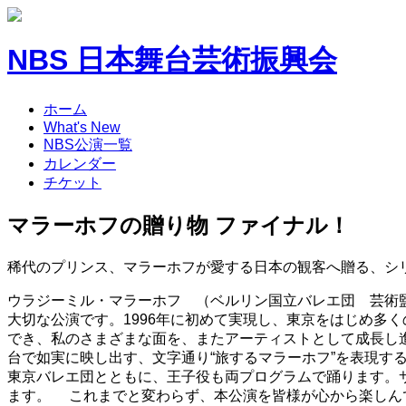
NBS 日本舞台芸術振興会
ホーム
What's New
NBS公演一覧
カレンダー
チケット
マラーホフの贈り物 ファイナル！
稀代のプリンス、マラーホフが愛する日本の観客へ贈る、シ
ウラジーミル・マラーホフ （ベルリン国立バレエ団 芸術監督）
大切な公演です。1996年に初めて実現し、東京をはじめ多
でき、私のさまざまな面を、またアーティストとして成長し
台で如実に映し出す、文字通り“旅するマラーホフ”を表現
東京バレエ団とともに、王子役も両プログラムで踊ります。
ます。 これまでと変わらず、本公演を皆様が心から楽しんで