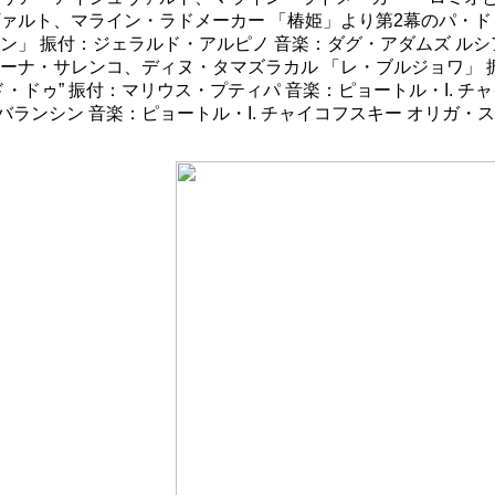
ヴァルト、マライン・ラドメーカー 「椿姫」より第2幕のパ・ド
ン」 振付：ジェラルド・アルピノ 音楽：ダグ・アダムズ ルシ
ヤーナ・サレンコ、ディヌ・タマズラカル 「レ・ブルジョワ」 
ド・ドゥ” 振付：マリウス・プティパ 音楽：ピョートル・I. 
ランシン 音楽：ピョートル・I. チャイコフスキー オリガ・