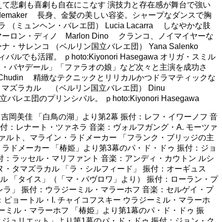
クニックに加えて悲劇も喜劇も自在にこなす 演技力と存在感が舞台で強い
demaker 長身、金髪の美しい容姿。シャープなダンスで胸
ンヘン・バレエ団） Lucia Lacarra しなやかな肢
ン・ディノ Marlon Dino クランコ、ノイマイヤーな
サレンコ （ベルリン国立バレエ団） Yana Salenko
 ｐhoto:Kiyonori Hasegawa オリガ・スミル
 「ラ・バヤデール」「ファラオの娘」など次々と主演を成功さ
yon Chudin 精緻なテクニックとリリカルかつドラマティックな
ヌ・タマズラカル （ベルリン国立バレエ団） Dinu
プリンシパル。 ｐhoto:Kiyonori Hasegawa
吉岡美佳 「白鳥の湖」より第2幕 振付：レフ・イワーノフ 音
付：レナート・ツァネラ 音楽：ヴォルフガング・A. モーツァ
ヴァルト、マライン・ラドメーカー 「フランク・ブリッジの主
ラドメーカー 「椿姫」より第3幕のパ・ド・ドゥ 振付：ジョ
付：ラッセル・マリファント 音楽：アンディ・カウトン ルシ
ヌ・タマズラカル 「ラ・シルフィード」 振付：オーギュス
ル 「タイス」（「マ・パヴロワ」より） 振付：ローラン・プ
レラ」 振付：ウラジーミル・マラーホフ 音楽：セルゲイ・プ
ピョートル・I. チャイコフスキー ウラジーミル・マラーホ
ーミル・マラーホフ 「椿姫」より第1幕のパ・ド・ドゥ 振
とジュリエット」より第1幕のパ・ド・ドゥ 振付：ジョン・ク