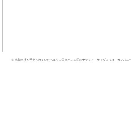
※ 当初出演が予定されていたベルリン国立バレエ団のナディア・サイダコワは、カンパニ